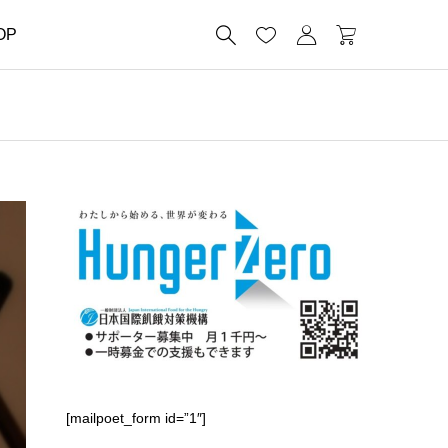




OP
[mailpoet_form id=”1″]