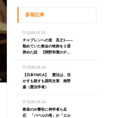
新着記事
2026.07.31
チャプレンへの道 其之1――
勤めていた教会の牧師を２度
辞めた話 【関野和寛のチャ
プレン奮闘記】第32回
2026.06.24
【日本YWCA】 憲法は、活
ls
かすも殺すも国民次第 南野
森（憲法学者）
2026.06.14
教皇のAI警告に神学者ら反
応 「バベルの塔」か「エル