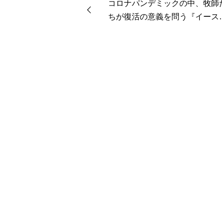
コロナパンデミックの中、牧師
る 眠れぬ夜の聖書のこと
ちが復活の意義を問う『イース
ーへの旅路 新版・教会暦によ
説教集』