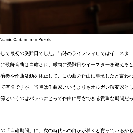
Aramis Cartam from Pexels
任して最初の受難日でした。当時のライプツィヒではイースタ
特に歌舞音曲は自粛され、厳粛に受難日やイースターを迎える
の演奏や作曲活動を休止して、この曲の作曲に専念したと言わ
して有名ですが、当時は作曲家というよりもオルガン演奏家と
難節というのはバッハにとって作曲に専念できる貴重な期間だ
この「自粛期間」に、次の時代への何かが着々と育っているか