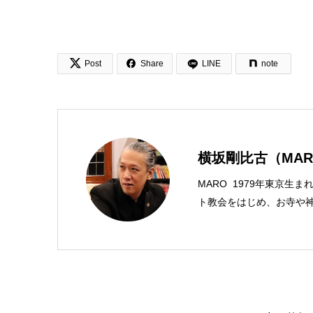


Post
Share
LINE
note
横坂剛比古（MAR
MARO 1979年東京生
ト教会をはじめ、お寺や神
スチャンプレスのディレク
馬キリスト教会（@kami
学がわかった 〜キリス
んだから聖書に相談してみ
ンド社）、『世界一ゆるい
共著、講談社）などがある。新著<