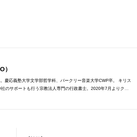
O）
まれ。慶応義塾大学文学部哲学科、バークリー音楽大学CWP卒。 キリス
社のサポートも行う宗教法人専門の行政書士。2020年7月よりクリ
ターに。 10万人以上のフォロワーがいるツイッターアカウント「上
umach）」の運営を行う「まじめ担当」。 著書に『聖書を読んだら哲
ト教で解きあかす西洋哲学超入門〜』（日本実業出版）、『人生に悩
た』（KADOKAWA）、『キリスト教って、何なんだ？』（ダイヤモ
聖書入門』、『世界一ゆるい聖書教室』（「ふざけ担当」LEONとの
a href="https://amzn.to/376F9aC">『ふっと心がラクにな