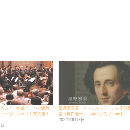
伝ヘンデル作曲「ヨハネ受難
星野宏美著 メンデルスゾーンの宗教
ハ・ゲゼルシャフト東京第１
楽（樋口隆一）【本のひろば.com】
2022年9月3日
6日