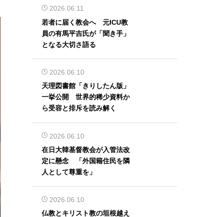
2026.06.11
若者に届く教会へ 元ICU教
員の有馬平吉氏が「聞き手」
となる大切さ語る
2026.06.10
天理図書館「きりしたん版」
一挙公開 世界的稀少資料か
ら受容と排斥を読み解く
2026.06.10
在日大韓基督教会が入管法改
定に懸念 「外国籍住民を隣
人として尊重を」
2026.06.10
仏教とキリスト教の垣根越え