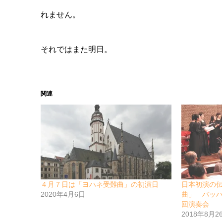
れません。
それではまた明日。
関連
４月７日は「ヨハネ受難曲」の初演日
日本初演の
2020年4月6日
曲」 バッ
回演奏会
2018年8月2