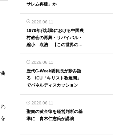
サレム再建」か
2026.06.11
1970年代以降における中国農
村教会の再興・リバイバル・
縮小 袁浩 【この世界の片
隅から】
2026.06.11
歴代C-Week委員長が歩み語
で曲
る ICU「キリスト教週間」
でパネルディスカッション
2026.06.11
され
聖書の黄金律を経営判断の基
）を
準に 青木仁志氏が講演