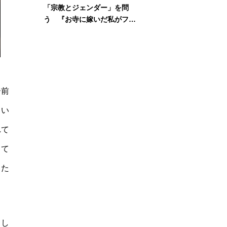
「宗教とジェンダー」を問
う 『お寺に嫁いだ私がフェ
ミニズムに出会って考えたこ
と』刊行記念イベント
ー前
とい
れて
して
った
もし