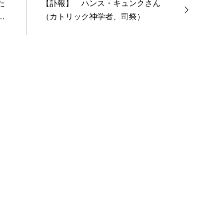
た
【訃報】 ハンス・キュンクさん
ば』（大和書房）</a>２０２２年３月１５日発売。
タ
（カトリック神学者、司祭）
る