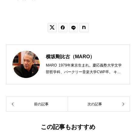


横坂剛比古（MARO）
MARO 1979年東京生まれ。慶応義塾大学文学
部哲学科、バークリー音楽大学CWP卒。 キリ
スト教会をはじめ、お寺や神社のサポートも行
う宗教法人専門の行政書士。2020年7月よりク
リスチャンプレスのディレクターに。 10万人
以上のフォロワーがいるツイッターアカウント
前の記事
次の記事
「上馬キリスト教会（@kamiumach）」の運営
を行う「まじめ担当」。 著書に『聖書を読んだ
ら哲学がわかった 〜キリスト教で解きあかす
西洋哲学超入門〜』（日本実業出版）、『人生
この記事もおすすめ
に悩んだから聖書に相談してみた』（KADOKA