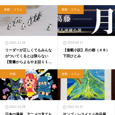
WA）、『キリスト教って、何なんだ？』（ダ
イヤモンド社）、『世界一ゆるい聖書入門』、
連載・コラム
連載・コラム
『世界一ゆるい聖書教室』（「ふざけ担当」LE
ONとの共著、講談社）などがある。新著<a hr
ef="https://amzn.to/376F9aC">『ふっと心がラ
クになる 眠れぬ夜の聖書のことば』（大和書
房）</a>２０２２年３月１５日発売。
2021.12.28
2018.08.17
リーダーが正しくてもみんな
【連載小説】月の都（４８）
がついてくるとは限らない
下田ひとみ
【聖書からよもやま話１１
７】
特集
連載・コラム
2022.10.29
2022.03.31
日本の漫画、アニメは見ても
サンゴ・レクイエム作品展