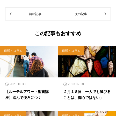
リスチャンプレスのディレクターに。 10万人
以上のフォロワーがいるツイッターアカウント
前の記事
次の記事
「上馬キリスト教会（@kamiumach）」の運営
を行う「まじめ担当」。 著書に『聖書を読んだ
ら哲学がわかった 〜キリスト教で解きあかす
西洋哲学超入門〜』（日本実業出版）、『人生
この記事もおすすめ
に悩んだから聖書に相談してみた』（KADOKA
WA）、『キリスト教って、何なんだ？』（ダ
イヤモンド社）、『世界一ゆるい聖書入門』、
連載・コラム
連載・コラム
『世界一ゆるい聖書教室』（「ふざけ担当」LE
ONとの共著、講談社）などがある。新著<a hr
ef="https://amzn.to/376F9aC">『ふっと心がラ
クになる 眠れぬ夜の聖書のことば』（大和書
房）</a>２０２２年３月１５日発売。
2021.10.30
2023.02.18
【ルーテルアワー・聖書講
２月１８日「一人でも滅びる
座】進んで後ろにつく
ことは、御心ではない」
連載・コラム
連載・コラム