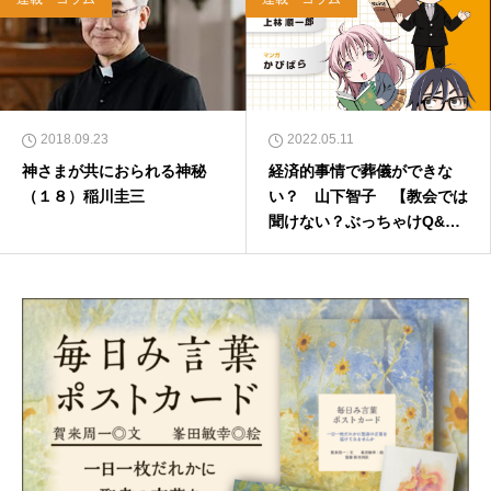
2018.09.23
2022.05.11
神さまが共におられる神秘
経済的事情で葬儀ができな
（１８）稲川圭三
い？ 山下智子 【教会では
聞けない？ぶっちゃけQ&
A】