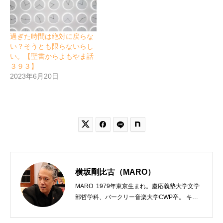
過ぎた時間は絶対に戻らな
い？そうとも限らないらし
い。【聖書からよもやま話
３９３】
2023年6月20日


横坂剛比古（MARO）
MARO 1979年東京生まれ。慶応義塾大学文学
部哲学科、バークリー音楽大学CWP卒。 キリ
スト教会をはじめ、お寺や神社のサポートも行
う宗教法人専門の行政書士。2020年7月よりク