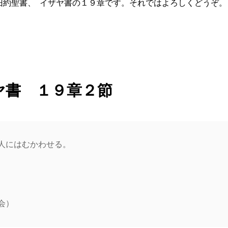
旧約聖書、 イザヤ書の１９章です。それではよろしくどうぞ。
ヤ書 １９章２節
人にはむかわせる。
会）