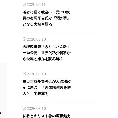
2026.06.11
若者に届く教会へ 元ICU教
員の有馬平吉氏が「聞き手」
となる大切さ語る
2026.06.10
天理図書館「きりしたん版」
一挙公開 世界的稀少資料か
ら受容と排斥を読み解く
2026.06.10
在日大韓基督教会が入管法改
定に懸念 「外国籍住民を隣
人として尊重を」
2026.06.10
仏教とキリスト教の垣根越え