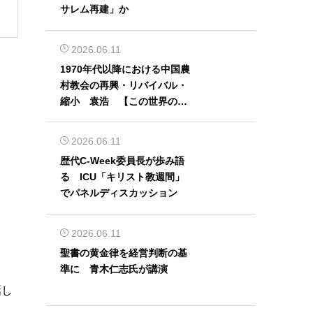
サレム再建」か
2026.06.11
1970年代以降における中国農
村教会の再興・リバイバル・
縮小 袁浩 【この世界の片
隅から】
2026.06.11
歴代C-Week委員長が歩み語
る ICU「キリスト教週間」
でパネルディスカッション
2026.06.11
聖書の黄金律を経営判断の基
準に 青木仁志氏が講演
話し