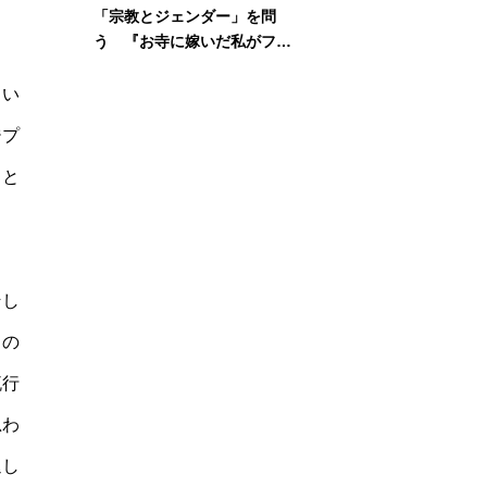
「宗教とジェンダー」を問
う 『お寺に嫁いだ私がフェ
ミニズムに出会って考えたこ
と』刊行記念イベント
とい
ジプ
」と
そし
この
流行
思わ
退し