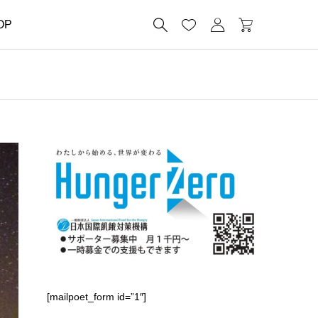




OP
[mailpoet_form id=”1″]