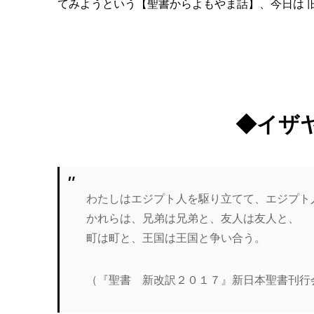
てみようという【聖書からよもやま話】、今日は 
◆イザ
わたしはエジプト人を駆り立てて、エジプト
かれらは、兄弟は兄弟と、友人は友人と、
町は町と、王国は王国と争い合う。
（『聖書 新改訳２０１７』新日本聖書刊行