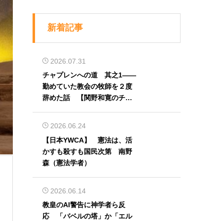
新着記事
2026.07.31
チャプレンへの道 其之1――
勤めていた教会の牧師を２度
辞めた話 【関野和寛のチャ
プレン奮闘記】第32回
2026.06.24
【日本YWCA】 憲法は、活
かすも殺すも国民次第 南野
森（憲法学者）
2026.06.14
教皇のAI警告に神学者ら反
応 「バベルの塔」か「エル