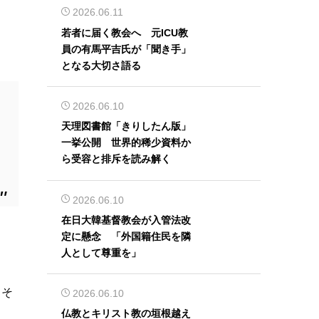
2026.06.11
若者に届く教会へ 元ICU教
員の有馬平吉氏が「聞き手」
となる大切さ語る
2026.06.10
天理図書館「きりしたん版」
一挙公開 世界的稀少資料か
ら受容と排斥を読み解く
2026.06.10
在日大韓基督教会が入管法改
定に懸念 「外国籍住民を隣
人として尊重を」
。そ
2026.06.10
仏教とキリスト教の垣根越え