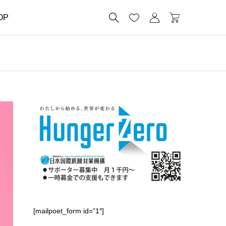




OP
】
[mailpoet_form id=”1″]