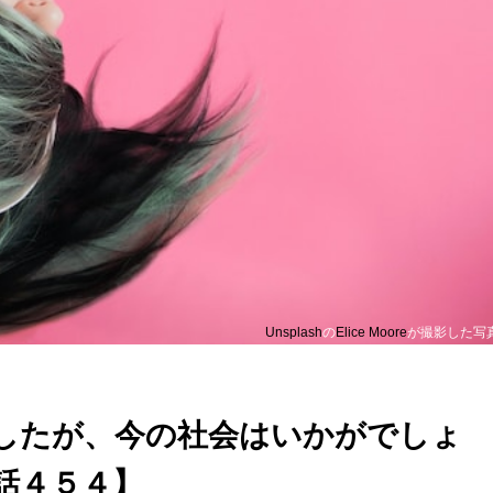
Unsplash
の
Elice Moore
が撮影した写
したが、今の社会はいかがでしょ
話４５４】