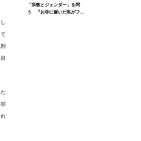
「宗教とジェンダー」を問
う 『お寺に嫁いだ私がフェ
ミニズムに出会って考えたこ
とし
と』刊行記念イベント
して
死刑
い目
れた
「叩
され