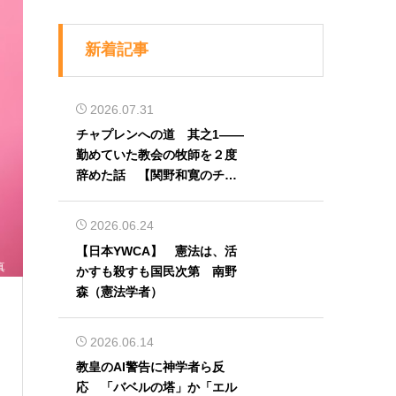
新着記事
2026.07.31
チャプレンへの道 其之1――
勤めていた教会の牧師を２度
辞めた話 【関野和寛のチャ
プレン奮闘記】第32回
2026.06.24
【日本YWCA】 憲法は、活
真
かすも殺すも国民次第 南野
森（憲法学者）
2026.06.14
教皇のAI警告に神学者ら反
応 「バベルの塔」か「エル