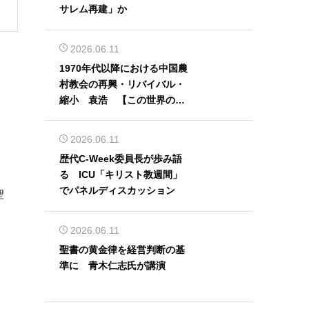
サレム再建」か
2026.06.11
1970年代以降における中国農
村教会の再興・リバイバル・
縮小 袁浩 【この世界の片
隅から】
2026.06.11
歴代C-Week委員長が歩み語
る ICU「キリスト教週間」
でパネルディスカッション
聖
2026.06.11
聖書の黄金律を経営判断の基
準に 青木仁志氏が講演