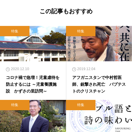
この記事もおすすめ
特集
特集
2020.12.10
2019.12.04
コロナ禍で急増！児童虐待を
アフガニスタンで中村哲医
防止するには ～児童養護施
師、銃撃され死亡 バプテス
設 かずさの里訪問～
トのクリスチャン
特集
特集