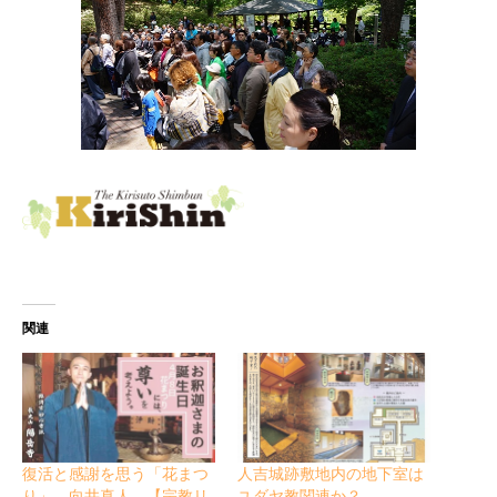
関連
復活と感謝を思う「花まつ
人吉城跡敷地内の地下室は
り」 向井真人 【宗教リ
ユダヤ教関連か？