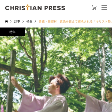

記事
特集
青森・新郷村 真偽を超えて継承される「キリスト祭
特集