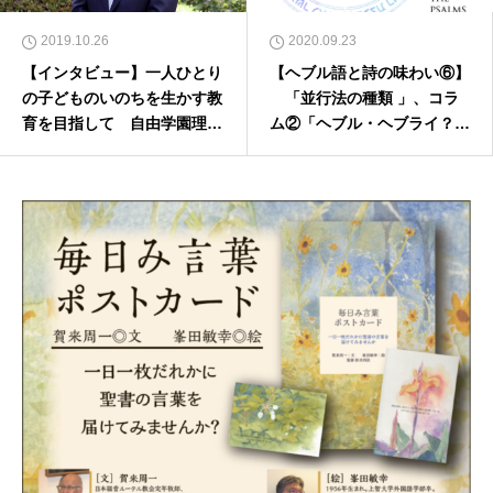
2019.10.26
2020.09.23
【インタビュー】一人ひとり
【ヘブル語と詩の味わい⑥】
の子どものいのちを生かす教
「並行法の種類 」、コラ
育を目指して 自由学園理事
ム②「ヘブル・ヘブライ？」
長の村山順吉さんに聞く（前
津村俊夫（『新改訳201
編）
7』翻訳編集委員長・聖書神
学舎教師）