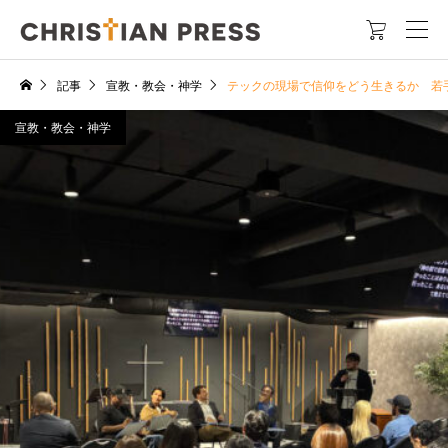

記事
宣教・教会・神学
テックの現場で信仰をどう生きるか 若手
宣教・教会・神学