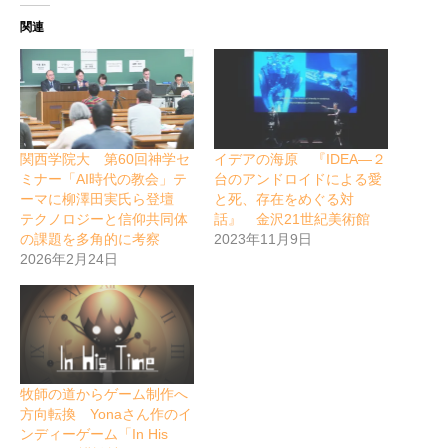
関連
関西学院大 第60回神学セ
イデアの海原 『IDEA―２
ミナー「AI時代の教会」テ
台のアンドロイドによる愛
ーマに柳澤田実氏ら登壇
と死、存在をめぐる対
テクノロジーと信仰共同体
話』 金沢21世紀美術館
の課題を多角的に考察
2023年11月9日
2026年2月24日
牧師の道からゲーム制作へ
方向転換 Yonaさん作のイ
ンディーゲーム「In His