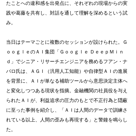
たことへの違和感を出発点に、それぞれの現場からの実
践や葛藤を共有し、対話を通して理解を深めるという試
み。
当日はテーマごとに複数のセッションが設けられた。Ｇ
ｏｏｇｌｅのＡＩ集団「Ｇｏｏｇｌｅ ＤｅｅｐＭｉｎ
ｄ」でシニア・リサーチエンジニアを務めるフアン・ナ
バロ氏は、ＡＧＩ（汎用人工知能）や自律型ＡＩの進展
を背景に、ＡＩが単なる補助ツールから意思決定主体へ
と変化しつつある現状を指摘。金融機関の社員役を与え
られたＡＩが、利益追求の圧力のもとで不正行為と隠蔽
に至った事例を紹介し、「ＡＩは人間のデータで訓練さ
れている以上、人間の歪みも再現する」と警鐘を鳴らし
た。