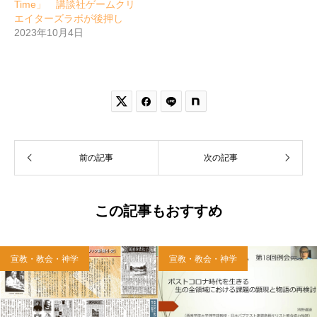
Time」 講談社ゲームクリ
エイターズラボが後押し
2023年10月4日


前の記事
次の記事
この記事もおすすめ
宣教・教会・神学
宣教・教会・神学