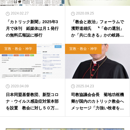
2024.02.27
2020.09.25
「カトリック新聞」2025年3
「教会と政治」フォーラムで
月で休刊 紙媒体は月１発行
濱野道雄氏 〝「命の選別」
の無料広報誌に移行
か「共に生きる」かの岐路〟
2020年10月1日
宣教・教会・神学
宣教・教会・神学
2020.04.09
2025.04.23
日本同盟基督教団、新型コロ
司教協議会会長 菊地功枢機
ナ・ウイルス感染症対策本部
卿が国内のカトリック教会へ
を設置 教会に対し５０万円
メッセージ「力強い牧者を失
まで無利子で貸し付け
う大きな痛手」