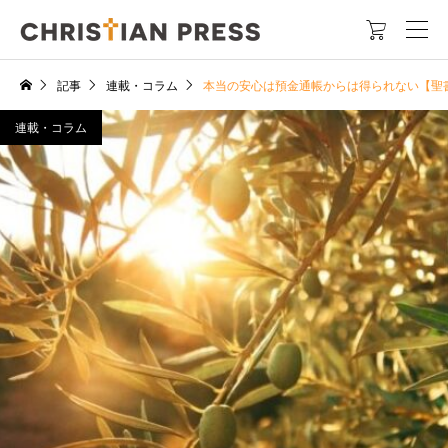

記事
連載・コラム
本当の安心は預金通帳からは得られない【聖
連載・コラム