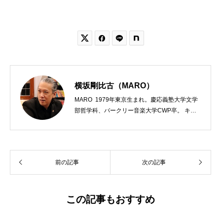


横坂剛比古（MARO）
MARO 1979年東京生まれ。慶応義塾大学文学
部哲学科、バークリー音楽大学CWP卒。 キリ
スト教会をはじめ、お寺や神社のサポートも行
う宗教法人専門の行政書士。2020年7月よりク
リスチャンプレスのディレクターに。 10万人
以上のフォロワーがいるツイッターアカウント
前の記事
次の記事
「上馬キリスト教会（@kamiumach）」の運営
を行う「まじめ担当」。 著書に『聖書を読んだ
ら哲学がわかった 〜キリスト教で解きあかす
西洋哲学超入門〜』（日本実業出版）、『人生
この記事もおすすめ
に悩んだから聖書に相談してみた』（KADOKA
WA）、『キリスト教って、何なんだ？』（ダ