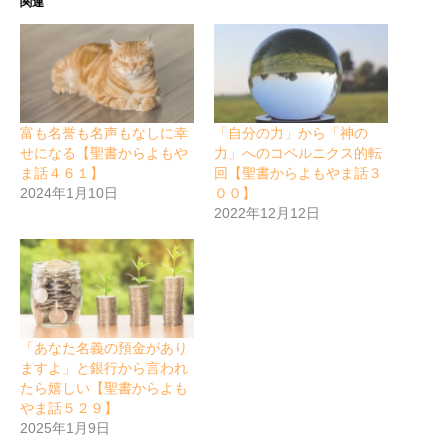
関連
富も名誉も名声もなしに幸
「自分の力」から「神の
せになる【聖書からよもや
力」へのコペルニクス的転
ま話４６１】
回【聖書からよもやま話３
2024年1月10日
００】
2022年12月12日
「あなた名義の預金があり
ますよ」と銀行から言われ
たら嬉しい【聖書からよも
やま話５２９】
2025年1月9日