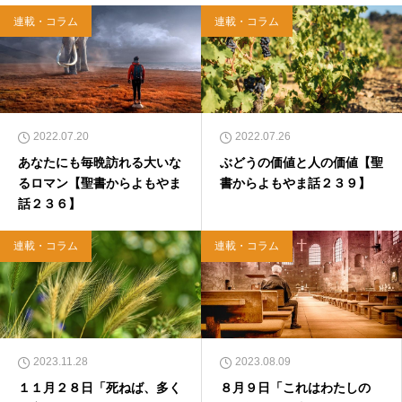
イヤモンド社）、『世界一ゆるい聖書入門』、
連載・コラム
連載・コラム
『世界一ゆるい聖書教室』（「ふざけ担当」LE
ONとの共著、講談社）などがある。新著<a hr
ef="https://amzn.to/376F9aC">『ふっと心がラ
クになる 眠れぬ夜の聖書のことば』（大和書
房）</a>２０２２年３月１５日発売。
2022.07.20
2022.07.26
あなたにも毎晩訪れる大いな
ぶどうの価値と人の価値【聖
るロマン【聖書からよもやま
書からよもやま話２３９】
話２３６】
連載・コラム
連載・コラム
2023.11.28
2023.08.09
１１月２８日「死ねば、多く
８月９日「これはわたしの