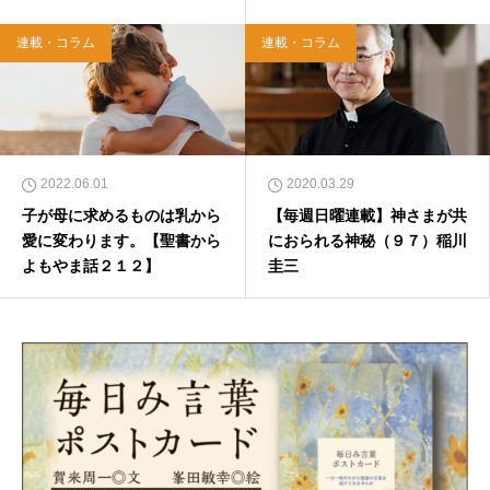
連載・コラム
連載・コラム
2022.06.01
2020.03.29
子が母に求めるものは乳から
【毎週日曜連載】神さまが共
愛に変わります。【聖書から
におられる神秘（９７）稲川
よもやま話２１２】
圭三