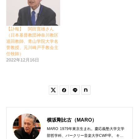
【訃報】 関田寛雄さん
（日本基督教団神奈川教区
巡回教師、青山学院大学名
誉教授、元川崎戸手教会主
任牧師）
2022年12月16日


横坂剛比古（MARO）
MARO 1979年東京生まれ。慶応義塾大学文学
部哲学科、バークリー音楽大学CWP卒。 キリ