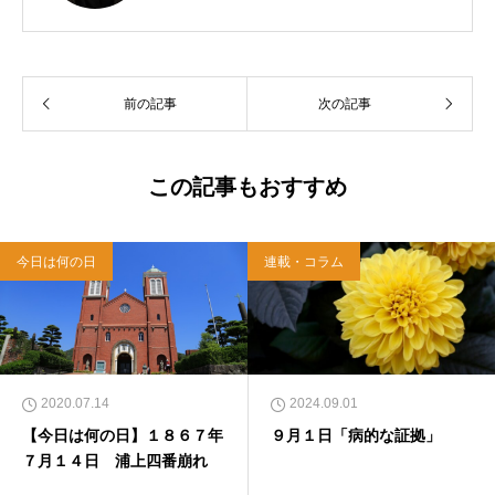
スト教会をはじめ、お寺や神社のサポートも行
う宗教法人専門の行政書士。2020年7月よりク
リスチャンプレスのディレクターに。 10万人
以上のフォロワーがいるツイッターアカウント
前の記事
次の記事
「上馬キリスト教会（@kamiumach）」の運営
を行う「まじめ担当」。 著書に『聖書を読んだ
ら哲学がわかった 〜キリスト教で解きあかす
西洋哲学超入門〜』（日本実業出版）、『人生
この記事もおすすめ
に悩んだから聖書に相談してみた』（KADOKA
WA）、『キリスト教って、何なんだ？』（ダ
イヤモンド社）、『世界一ゆるい聖書入門』、
今日は何の日
連載・コラム
『世界一ゆるい聖書教室』（「ふざけ担当」LE
ONとの共著、講談社）などがある。新著<a hr
ef="https://amzn.to/376F9aC">『ふっと心がラ
クになる 眠れぬ夜の聖書のことば』（大和書
房）</a>２０２２年３月１５日発売。
2020.07.14
2024.09.01
【今日は何の日】１８６７年
９月１日「病的な証拠」
７月１４日 浦上四番崩れ