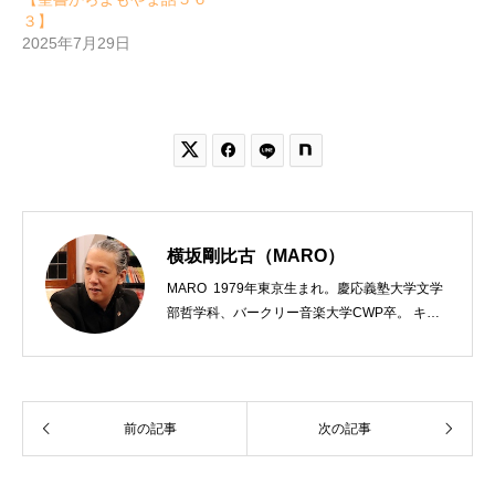
３】
2025年7月29日


横坂剛比古（MARO）
MARO 1979年東京生まれ。慶応義塾大学文学
部哲学科、バークリー音楽大学CWP卒。 キリ
スト教会をはじめ、お寺や神社のサポートも行
う宗教法人専門の行政書士。2020年7月よりク
リスチャンプレスのディレクターに。 10万人
以上のフォロワーがいるツイッターアカウント
前の記事
次の記事
「上馬キリスト教会（@kamiumach）」の運営
を行う「まじめ担当」。 著書に『聖書を読んだ
ら哲学がわかった 〜キリスト教で解きあかす