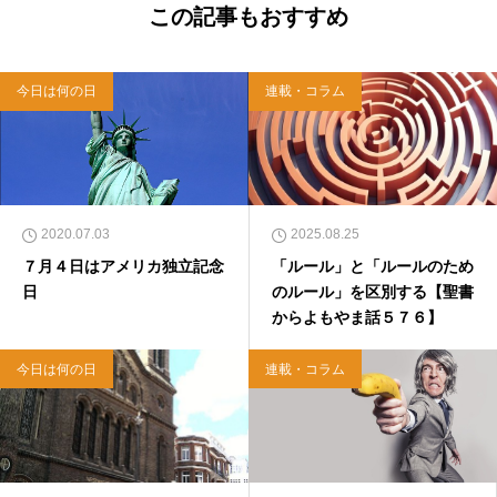
西洋哲学超入門〜』（日本実業出版）、『人生
この記事もおすすめ
に悩んだから聖書に相談してみた』（KADOKA
WA）、『キリスト教って、何なんだ？』（ダ
イヤモンド社）、『世界一ゆるい聖書入門』、
今日は何の日
連載・コラム
『世界一ゆるい聖書教室』（「ふざけ担当」LE
ONとの共著、講談社）などがある。新著<a hr
ef="https://amzn.to/376F9aC">『ふっと心がラ
クになる 眠れぬ夜の聖書のことば』（大和書
房）</a>２０２２年３月１５日発売。
2020.07.03
2025.08.25
７月４日はアメリカ独立記念
「ルール」と「ルールのため
日
のルール」を区別する【聖書
からよもやま話５７６】
今日は何の日
連載・コラム