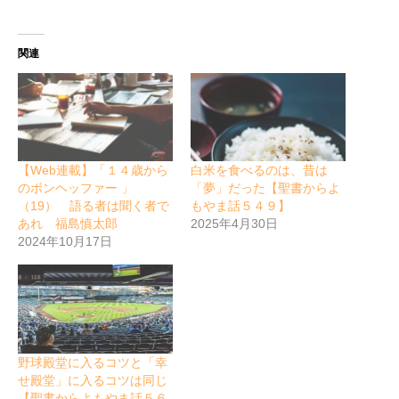
関連
【Web連載】「１４歳から
白米を食べるのは、昔は
のボンヘッファー 」
「夢」だった【聖書からよ
（19） 語る者は聞く者で
もやま話５４９】
あれ 福島慎太郎
2025年4月30日
2024年10月17日
野球殿堂に入るコツと「幸
せ殿堂」に入るコツは同じ
【聖書からよもやま話５６