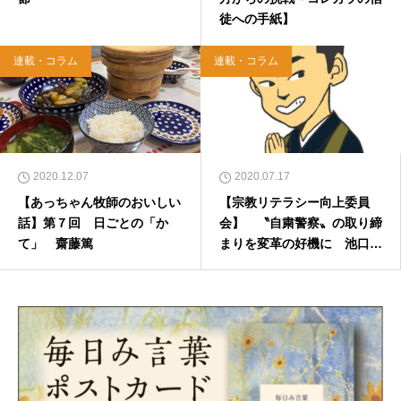
徒への手紙】
連載・コラム
連載・コラム
2020.12.07
2020.07.17
【あっちゃん牧師のおいしい
【宗教リテラシー向上委員
話】第７回 日ごとの「か
会】 〝自粛警察〟の取り締
て」 齋藤篤
まりを変革の好機に 池口龍
法 2020年7月21日