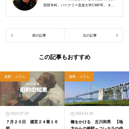
部哲学科、バークリー音楽大学CWP卒。 キリ
スト教会をはじめ、お寺や神社のサポートも行
う宗教法人専門の行政書士。2020年7月よりク
リスチャンプレスのディレクターに。 10万人
以上のフォロワーがいるツイッターアカウント
前の記事
次の記事
「上馬キリスト教会（@kamiumach）」の運営
を行う「まじめ担当」。 著書に『聖書を読んだ
ら哲学がわかった 〜キリスト教で解きあかす
西洋哲学超入門〜』（日本実業出版）、『人生
この記事もおすすめ
に悩んだから聖書に相談してみた』（KADOKA
WA）、『キリスト教って、何なんだ？』（ダ
イヤモンド社）、『世界一ゆるい聖書入門』、
連載・コラム
連載・コラム
『世界一ゆるい聖書教室』（「ふざけ担当」LE
ONとの共著、講談社）などがある。新著<a hr
ef="https://amzn.to/376F9aC">『ふっと心がラ
クになる 眠れぬ夜の聖書のことば』（大和書
房）</a>２０２２年３月１５日発売。
2022.07.20
2024.01.26
７月２０日 箴言２４章１６
橋をかける 古川和男 【地
節
方からの挑戦～コレカラの信