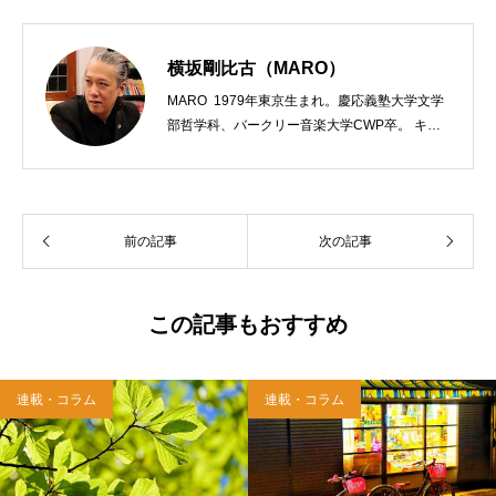
横坂剛比古（MARO）
MARO 1979年東京生まれ。慶応義塾大学文学
部哲学科、バークリー音楽大学CWP卒。 キリ
スト教会をはじめ、お寺や神社のサポートも行
う宗教法人専門の行政書士。2020年7月よりク
リスチャンプレスのディレクターに。 10万人
以上のフォロワーがいるツイッターアカウント
前の記事
次の記事
「上馬キリスト教会（@kamiumach）」の運営
を行う「まじめ担当」。 著書に『聖書を読んだ
ら哲学がわかった 〜キリスト教で解きあかす
西洋哲学超入門〜』（日本実業出版）、『人生
この記事もおすすめ
に悩んだから聖書に相談してみた』（KADOKA
WA）、『キリスト教って、何なんだ？』（ダ
イヤモンド社）、『世界一ゆるい聖書入門』、
連載・コラム
連載・コラム
『世界一ゆるい聖書教室』（「ふざけ担当」LE
ONとの共著、講談社）などがある。新著<a hr
ef="https://amzn.to/376F9aC">『ふっと心がラ
クになる 眠れぬ夜の聖書のことば』（大和書