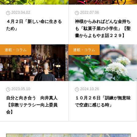
房）</a>２０２２年３月１５日発売。
2023.04.02
2022.07.06
４月２日「新しい命に生きる
神様からみればどんな金持ち
ため」
も「駄菓子屋の小学生」【聖
書からよもやま話２２９】
連載・コラム
連載・コラム
2023.05.10
2024.10.26
自分と向き合う 向井真人
１０月２６日「訓練が無意味
【宗教リテラシー向上委員
で空虚に感じる時」
会】