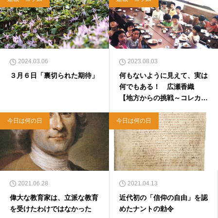
2024.03.06
2023.08.03
３月６日「裏切られた期待」
何もないように見えて、実は
何でもある！ 広瀬香織
【地方からの挑戦～コレカラ
の信徒への手紙】
今日は何の日
今日は何の日
2021.06.28
2021.04.13
偉大な教育家は、立派な教育
近代初の「信仰の自由」を認
を受けたわけではなかった
めたナントの勅令