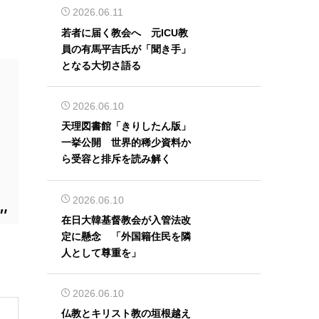
2026.06.11
若者に届く教会へ 元ICU教
員の有馬平吉氏が「聞き手」
となる大切さ語る
2026.06.10
天理図書館「きりしたん版」
一挙公開 世界的稀少資料か
ら受容と排斥を読み解く
2026.06.10
在日大韓基督教会が入管法改
定に懸念 「外国籍住民を隣
人として尊重を」
2026.06.10
仏教とキリスト教の垣根越え