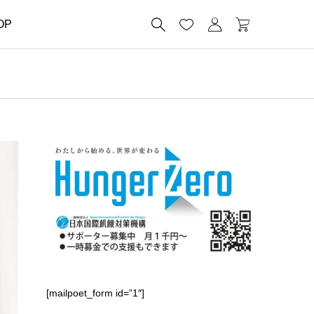




OP
[mailpoet_form id=”1″]