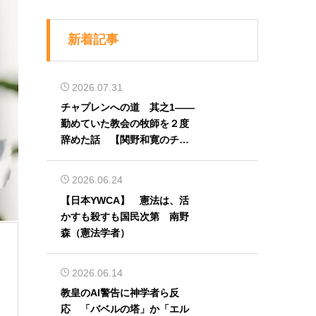
新着記事
2026.07.31
チャプレンへの道 其之1――
勤めていた教会の牧師を２度
辞めた話 【関野和寛のチャ
プレン奮闘記】第32回
2026.06.24
【日本YWCA】 憲法は、活
かすも殺すも国民次第 南野
森（憲法学者）
2026.06.14
教皇のAI警告に神学者ら反
応 「バベルの塔」か「エル