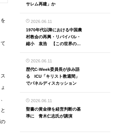
サレム再建」か
てを
2026.06.11
1970年代以降における中国農
る
村教会の再興・リバイバル・
って
縮小 袁浩 【この世界の片
隅から】
2026.06.11
歴代C-Week委員長が歩み語
リス
る ICU「キリスト教週間」
でパネルディスカッション
ちょ
て、
2026.06.11
聖書の黄金律を経営判断の基
にと
準に 青木仁志氏が講演
間の