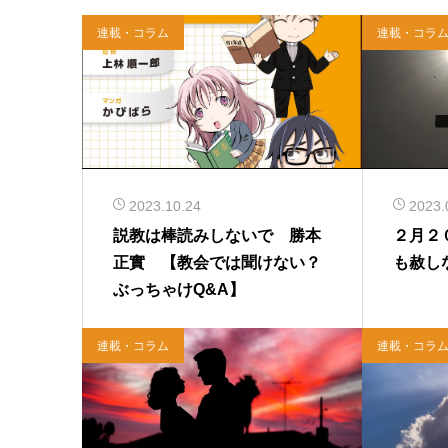
連載・コラム
連載・コラ
2023.10.24
2023.
説教は棒読みしないで 勝本
２月２
正實 【教会では聞けない？
も赦し
ぶっちゃけQ&A】
連載・コラム
連載・コラ