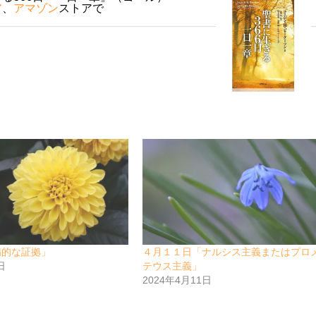
ア
、
アマゾン
ストアで
病的な証拠」
４月１１日「ナルシス主義またはプロ
日
テウス主義」
2024年4月11日