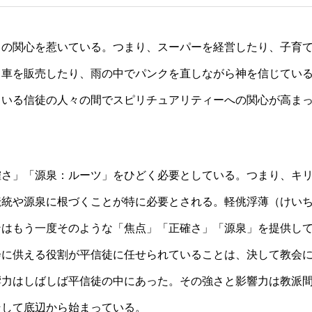
くの関心を惹いている。つまり、スーパーを経営したり、子育
、車を販売したり、雨の中でパンクを直しながら神を信じてい
ている信徒の人々の間でスピリチュアリティーへの関心が高ま
さ」「源泉：ルーツ」をひどく必要としている。つまり、キ
伝統や源泉に根づくことが特に必要とされる。軽佻浮薄（けい
ンはもう一度そのような「焦点」「正確さ」「源泉」を提供し
会に供える役割が平信徒に任せられていることは、決して教会
響力はしばしば平信徒の中にあった。その強さと影響力は教派
そして底辺から始まっている。