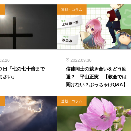
ム
連載・コラム
02.20
2022.09.30
０日「七の七十倍まで
信徒同士の裁き合いをどう回
なさい」
避？ 平山正実 【教会では
聞けない？ぶっちゃけQ&A】
ム
連載・コラム