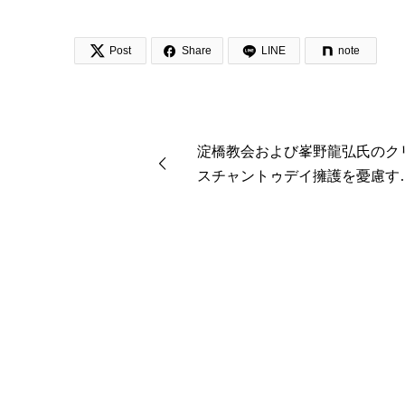


Post
Share
LINE
note
淀橋教会および峯野龍弘氏のク
スチャントゥデイ擁護を憂慮す
声明