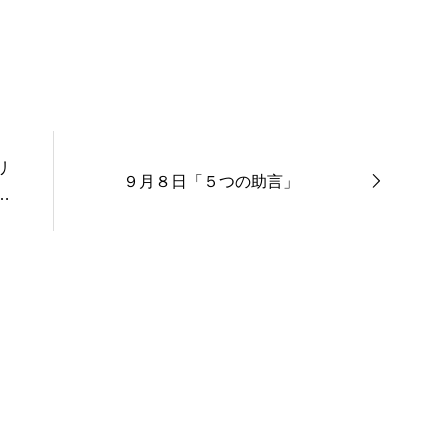
リ
９月８日「５つの助言」
る