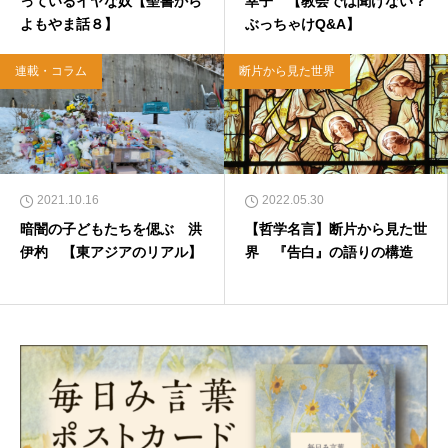
っているイヤな奴【聖書から
幸子 【教会では聞けない？
よもやま話８】
ぶっちゃけQ&A】
連載・コラム
断片から見た世界
2021.10.16
2022.05.30
暗闇の子どもたちを偲ぶ 洪
【哲学名言】断片から見た世
伊杓 【東アジアのリアル】
界 『告白』の語りの構造