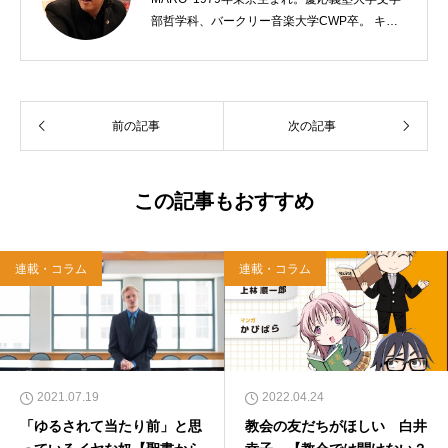
部哲学科、バークリー音楽大学CWP卒。 キリ
スト教会をはじめ、お寺や神社のサポートも行
う宗教法人専門の行政書士。2020年7月よりク
リスチャンプレスのディレクターに。 10万人
以上のフォロワーがいるツイッターアカウント
前の記事
次の記事
「上馬キリスト教会（@kamiumach）」の運営
を行う「まじめ担当」。 著書に『聖書を読んだ
ら哲学がわかった 〜キリスト教で解きあかす
西洋哲学超入門〜』（日本実業出版）、『人生
この記事もおすすめ
に悩んだから聖書に相談してみた』（KADOKA
WA）、『キリスト教って、何なんだ？』（ダ
イヤモンド社）、『世界一ゆるい聖書入門』、
連載・コラム
連載・コラム
『世界一ゆるい聖書教室』（「ふざけ担当」LE
ONとの共著、講談社）などがある。新著<a hr
ef="https://amzn.to/376F9aC">『ふっと心がラ
クになる 眠れぬ夜の聖書のことば』（大和書
房）</a>２０２２年３月１５日発売。
2021.07.19
2022.04.24
「ゆるされて当たり前」と思
教会の友だちがほしい 白井