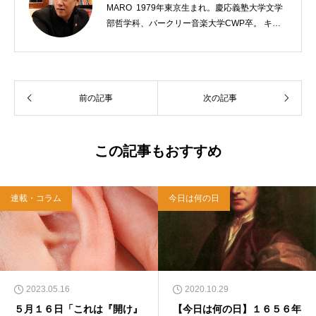
MARO 1979年東京生まれ。慶応義塾大学文学
部哲学科、バークリー音楽大学CWP卒。 キリ
スト教会をはじめ、お寺や神社のサポートも行
う宗教法人専門の行政書士。2020年7月よりク
リスチャンプレスのディレクターに。 10万人
以上のフォロワーがいるツイッターアカウント
前の記事
次の記事
「上馬キリスト教会（@kamiumach）」の運営
を行う「まじめ担当」。 著書に『聖書を読んだ
ら哲学がわかった 〜キリスト教で解きあかす
西洋哲学超入門〜』（日本実業出版）、『人生
この記事もおすすめ
に悩んだから聖書に相談してみた』（KADOKA
WA）、『キリスト教って、何なんだ？』（ダ
イヤモンド社）、『世界一ゆるい聖書入門』、
連載・コラム
今日は何の日
『世界一ゆるい聖書教室』（「ふざけ担当」LE
ONとの共著、講談社）などがある。新著<a hr
ef="https://amzn.to/376F9aC">『ふっと心がラ
クになる 眠れぬ夜の聖書のことば』（大和書
房）</a>２０２２年３月１５日発売。
2023.05.16
2020.10.29
５月１６日「これは『開け』
【今日は何の日】１６５６年