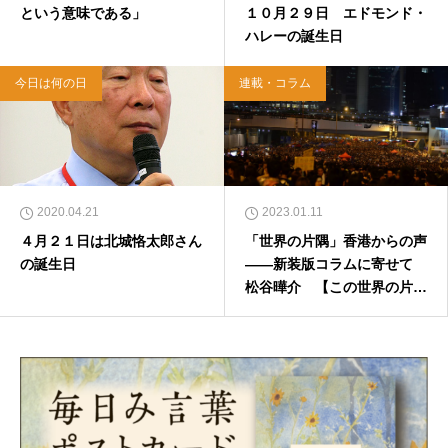
という意味である」
１０月２９日 エドモンド・
ハレーの誕生日
今日は何の日
連載・コラム
2020.04.21
2023.01.11
４月２１日は北城恪太郎さん
「世界の片隅」香港からの声
の誕生日
――新装版コラムに寄せて
松谷曄介 【この世界の片隅
から】