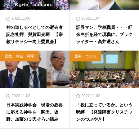
2022.11.08
2022.11.07
神の道しるべとしての逝去者
証券マン、学校職員・・・紆
記念礼拝 與賀田光嗣 【宗
余曲折を経て現職に。ブック
教リテラシー向上委員会】
ライター・高井透さん
宣教・教会・神学
連載・コラム
2022.11.03
2022.11.02
日本実践神学会 現場の必要
「役に立っているか」という
に応える神学を 関田、坂
呪縛 【発達障害クリスチャ
野、加藤の３氏そろい踏み
ンのつぶやき】