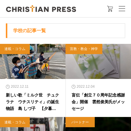

学校の記事一覧
連載・コラム
宣教・教会・神学
2022.12.11
2022.12.04
新しい歌「ミルク世 チュク
盲伝「創立７０周年記念感謝
ラナ ウチスリティ」の誕生
会」開催 雲然俊美氏がメッ
物語 島 しづ子 【夕暮れ
セージ
に、なお光あり】
連載・コラム
パートナー