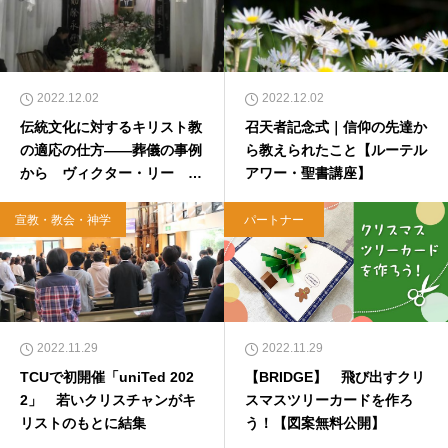
2022.12.02
2022.12.02
伝統文化に対するキリスト教
召天者記念式｜信仰の先達か
の適応の仕方――葬儀の事例
ら教えられたこと【ルーテル
から ヴィクター・リー
アワー・聖書講座】
【東アジアのリアル】
宣教・教会・神学
パートナー
2022.11.29
2022.11.29
TCUで初開催「uniTed 202
【BRIDGE】 飛び出すクリ
2」 若いクリスチャンがキ
スマスツリーカードを作ろ
リストのもとに結集
う！【図案無料公開】