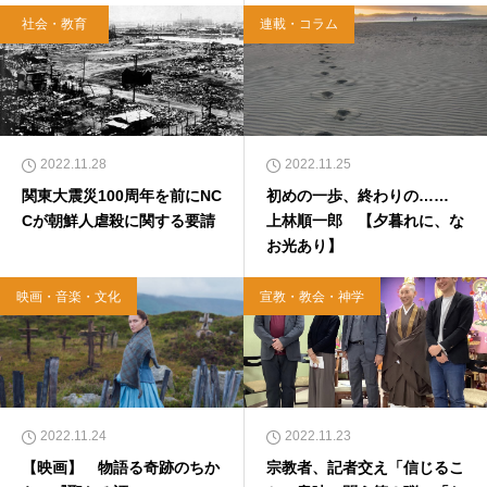
社会・教育
連載・コラム
2022.11.28
2022.11.25
関東大震災100周年を前にNC
初めの一歩、終わりの……
Cが朝鮮人虐殺に関する要請
上林順一郎 【夕暮れに、な
お光あり】
映画・音楽・文化
宣教・教会・神学
2022.11.24
2022.11.23
【映画】 物語る奇跡のちか
宗教者、記者交え「信じるこ