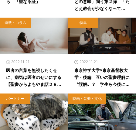
ら 『聖なる証』
との意味」問う第２弾 「た
とえ教会が少なくなって
も…」
連載・コラム
特集
2022.11.21
2022.11.21
医者の言葉を無視したくせ
東京神学大学×東京基督教大
に、病気は医者のせいにする
学・後編 互いの聖書理解に
【聖書からよもやま話２８
〝誤解〟？ 学生ら今後に期
９】
待
パートナー
映画・音楽・文化