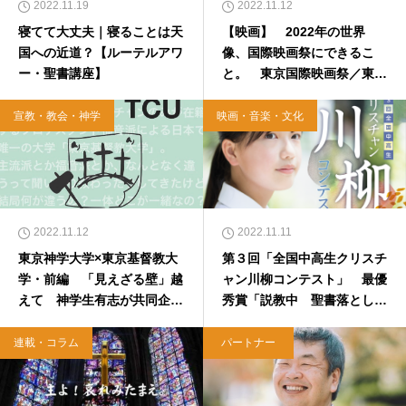
2022.11.19
2022.11.12
寝てて大丈夫｜寝ることは天
【映画】 2022年の世界
国への近道？【ルーテルアワ
像、国際映画祭にできるこ
ー・聖書講座】
と。 東京国際映画祭／東京
フィルメックス
宣教・教会・神学
映画・音楽・文化
2022.11.12
2022.11.11
東京神学大学×東京基督教大
第３回「全国中高生クリスチ
学・前編 「見えざる壁」越
ャン川柳コンテスト」 最優
えて 神学生有志が共同企
秀賞「説教中 聖書落とし
画 交流と神学議論を目的に
て 目が覚める」中３作品
連載・コラム
パートナー