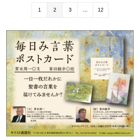
1
2
3
…
12