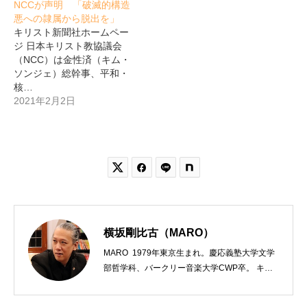
NCCが声明 「破滅的構造
悪への隷属から脱出を」
キリスト新聞社ホームペー
ジ 日本キリスト教協議会
（NCC）は金性済（キム・
ソンジェ）総幹事、平和・
核…
2021年2月2日


横坂剛比古（MARO）
MARO 1979年東京生まれ。慶応義塾大学文学
部哲学科、バークリー音楽大学CWP卒。 キリ
スト教会をはじめ、お寺や神社のサポートも行
う宗教法人専門の行政書士。2020年7月よりク