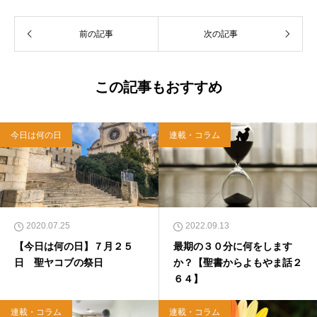
リスチャンプレスのディレクターに。 10万人
以上のフォロワーがいるツイッターアカウント
前の記事
次の記事
「上馬キリスト教会（@kamiumach）」の運営
を行う「まじめ担当」。 著書に『聖書を読んだ
ら哲学がわかった 〜キリスト教で解きあかす
西洋哲学超入門〜』（日本実業出版）、『人生
この記事もおすすめ
に悩んだから聖書に相談してみた』（KADOKA
WA）、『キリスト教って、何なんだ？』（ダ
イヤモンド社）、『世界一ゆるい聖書入門』、
今日は何の日
連載・コラム
『世界一ゆるい聖書教室』（「ふざけ担当」LE
ONとの共著、講談社）などがある。新著<a hr
ef="https://amzn.to/376F9aC">『ふっと心がラ
クになる 眠れぬ夜の聖書のことば』（大和書
房）</a>２０２２年３月１５日発売。
2020.07.25
2022.09.13
【今日は何の日】７月２５
最期の３０分に何をします
日 聖ヤコブの祭日
か？【聖書からよもやま話２
６４】
連載・コラム
連載・コラム