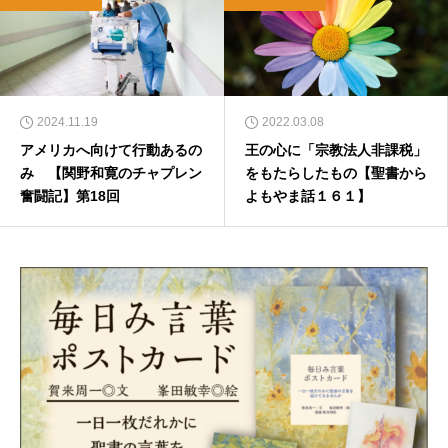
2024.11.19
2022.03.08
アメリカへ向けて行動あるの
王の心に「宗教法人非課税」
み 【関野和寛のチャプレン
をもたらしたもの【聖書から
奮闘記】第18回
よもやま話１６１】