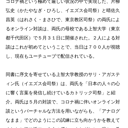
コロナ禍という極めて厳しい状況の中で実現した、片柳
弘史（かたやなぎ・ひろし、イエズス会司祭）と晴佐久
昌英（はれさく・まさひで、東京教区司祭）の両氏によ
るオンライン対談は、両氏の母校である上智大学（東京
都千代田区）で５月３１日に開催された。２人による対
談はこれが初めてということで、当日は７００人が視聴
し、現在もユーチューブで配信されている。
同書に序文を寄せている上智大学教授のサリ・アガステ
ィン氏（イエズス会司祭）は、両氏を「日本の人々の心
に響く言葉を発信し続けているカトリック司祭」と紹
介。両氏は５月の対談で、コロナ禍に伴いオンライン対
談というバーチャルな方法を用いながらも、「アナログ
なまま」でどのようにこの試練に立ち向かうかを教えて