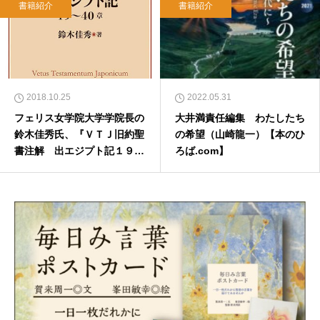
書籍紹介
書籍紹介
2018.10.25
2022.05.31
フェリス女学院大学学院長の
大井満責任編集 わたしたち
鈴木佳秀氏、『ＶＴＪ旧約聖
の希望（山崎龍一）【本のひ
書注解 出エジプト記１９～
ろば.com】
４０章』刊行