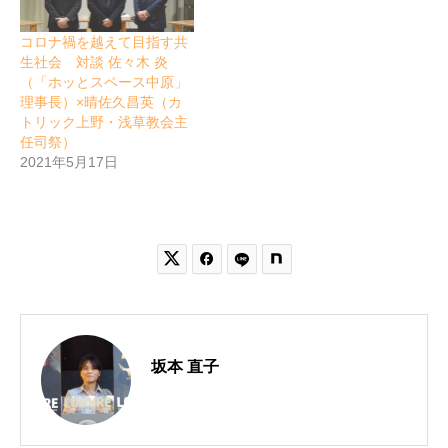
コロナ禍を越えて目指す共
生社会 対談 佐々木 炎
（「ホッとスペース中原」
理事長）×晴佐久昌英（カ
トリック上野・浅草教会主
任司祭）
2021年5月17日


坂本 直子