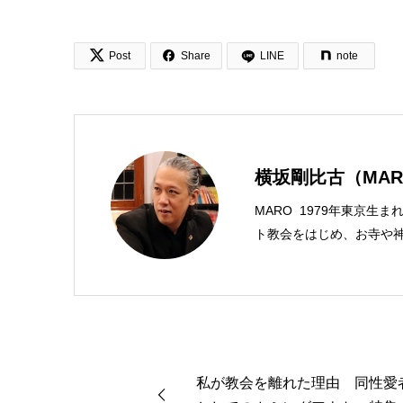


Post
Share
LINE
note
横坂剛比古（MAR
MARO 1979年東京生
ト教会をはじめ、お寺や神
スチャンプレスのディレク
馬キリスト教会（@kami
学がわかった 〜キリス
んだから聖書に相談してみ
ンド社）、『世界一ゆるい
共著、講談社）などがある。新著<
私が教会を離れた理由 同性愛
る 眠れぬ夜の聖書のこと