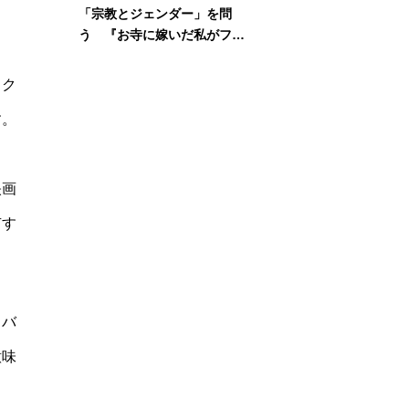
「宗教とジェンダー」を問
う 『お寺に嫁いだ私がフェ
ミニズムに出会って考えたこ
と』刊行記念イベント
、ク
す。
映画
有す
。バ
意味