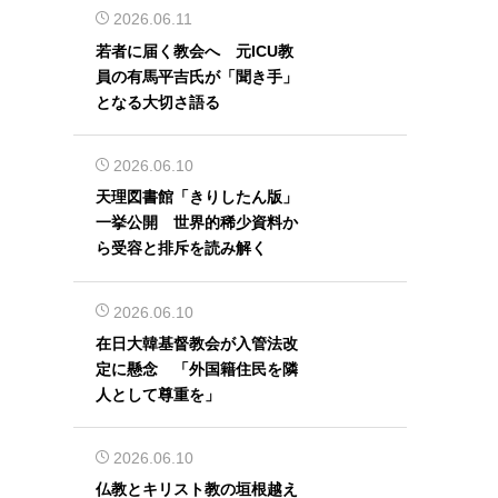
2026.06.11
若者に届く教会へ 元ICU教
員の有馬平吉氏が「聞き手」
となる大切さ語る
2026.06.10
天理図書館「きりしたん版」
一挙公開 世界的稀少資料か
ら受容と排斥を読み解く
2026.06.10
在日大韓基督教会が入管法改
定に懸念 「外国籍住民を隣
人として尊重を」
2026.06.10
仏教とキリスト教の垣根越え