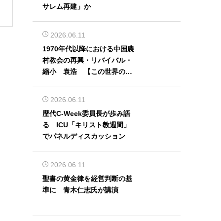
サレム再建」か
2026.06.11
1970年代以降における中国農
村教会の再興・リバイバル・
縮小 袁浩 【この世界の片
隅から】
2026.06.11
歴代C-Week委員長が歩み語
る ICU「キリスト教週間」
でパネルディスカッション
2026.06.11
聖書の黄金律を経営判断の基
準に 青木仁志氏が講演