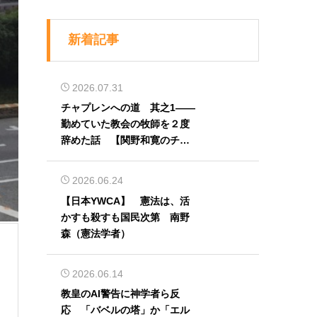
新着記事
2026.07.31
チャプレンへの道 其之1――
勤めていた教会の牧師を２度
辞めた話 【関野和寛のチャ
プレン奮闘記】第32回
2026.06.24
【日本YWCA】 憲法は、活
かすも殺すも国民次第 南野
森（憲法学者）
2026.06.14
教皇のAI警告に神学者ら反
応 「バベルの塔」か「エル