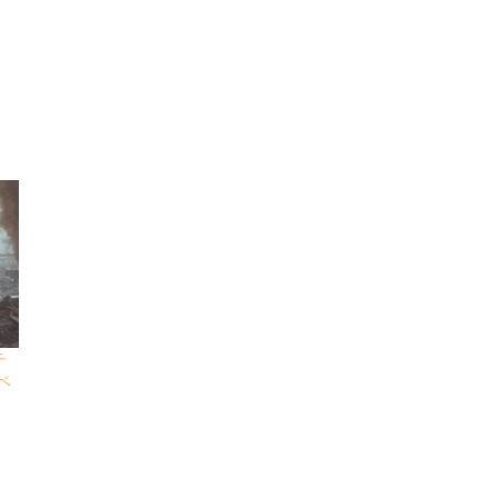
チ
ペ
』