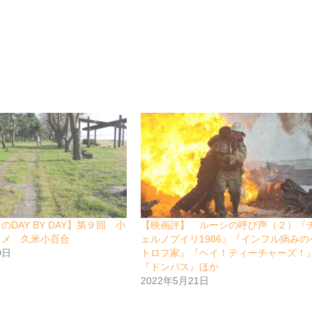
DAY BY DAY】第９回 小
【映画評】 ルーシの呼び声（２）『
スメ 久米小百合
ェルノブイリ1986』『インフル病みの
0日
トロフ家』『ヘイ！ティーチャーズ！
『ドンバス』ほか
2022年5月21日