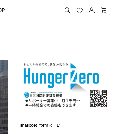




OP
[mailpoet_form id=”1″]