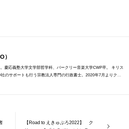
O）
まれ。慶応義塾大学文学部哲学科、バークリー音楽大学CWP卒。 キリス
社のサポートも行う宗教法人専門の行政書士。2020年7月よりクリ
ターに。 10万人以上のフォロワーがいるツイッターアカウント「上
umach）」の運営を行う「まじめ担当」。 著書に『聖書を読んだら哲
ト教で解きあかす西洋哲学超入門〜』（日本実業出版）、『人生に悩
た』（KADOKAWA）、『キリスト教って、何なんだ？』（ダイヤモ
聖書入門』、『世界一ゆるい聖書教室』（「ふざけ担当」LEONとの
a href="https://amzn.to/376F9aC">『ふっと心がラクにな
者
【Road to えきゅぷろ2022】 ク
ば』（大和書房）</a>２０２２年３月１５日発売。