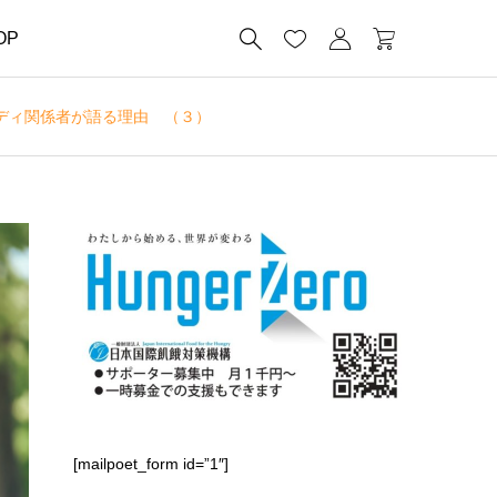




OP
ディ関係者が語る理由 （３）
[mailpoet_form id=”1″]