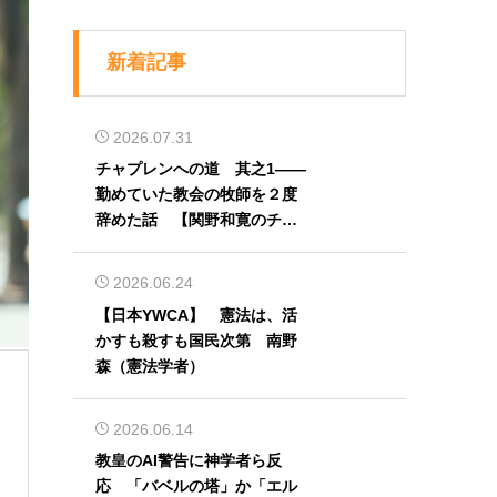
新着記事
2026.07.31
チャプレンへの道 其之1――
勤めていた教会の牧師を２度
辞めた話 【関野和寛のチャ
プレン奮闘記】第32回
2026.06.24
【日本YWCA】 憲法は、活
かすも殺すも国民次第 南野
森（憲法学者）
2026.06.14
教皇のAI警告に神学者ら反
応 「バベルの塔」か「エル