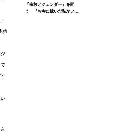
「宗教とジェンダー」を問
う 『お寺に嫁いだ私がフェ
ミニズムに出会って考えたこ
題：
と』刊行記念イベント
で成功
メジ
めて
バイ
とい
は言