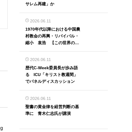
サレム再建」か
2026.06.11
1970年代以降における中国農
村教会の再興・リバイバル・
縮小 袁浩 【この世界の片
隅から】
2026.06.11
歴代C-Week委員長が歩み語
る ICU「キリスト教週間」
でパネルディスカッション
2026.06.11
聖書の黄金律を経営判断の基
準に 青木仁志氏が講演
ng