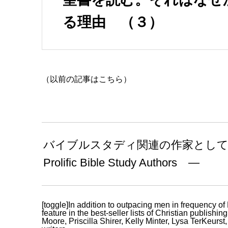
る理由 （３）
（以前の記事はこちら）
バイブルスタディ関連の作家として成功す
Prolific Bible Study Authors ―
[toggle]In addition to outpacing men in frequency o
feature in the best-seller lists of Christian publishi
Moore, Priscilla Shirer, Kelly Minter, Lysa TerKeurs