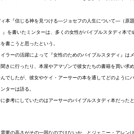
ディ本『信じる神を見つける―ジョセフの人生について―（原
e Life of Joseph）』を書いたミンターは、多くの女性がバイブルスタディ本
本を書こうと思ったという。
ャイラーの活躍によって『女性のためのバイブルスタディ』は
を聞きに行ったり、本屋やアマゾンで彼女たちの書籍を買い求
せんでしたが、彼女やケイ・アーサーの本を通してどのように
ミンターは語る。
時に参考にしていたのはアーサーのバイブルスタディ本だった
、需要の高さがその一因なのではないか、とジェニー・アレン