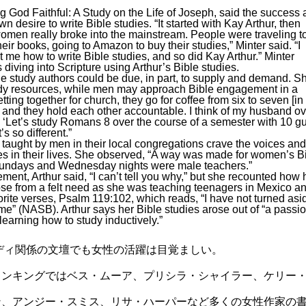
ng God Faithful: A Study on the Life of Joseph, said the success
wn desire to write Bible studies. “It started with Kay Arthur, then
omen really broke into the mainstream. People were traveling t
eir books, going to Amazon to buy their studies,” Minter said. “I
me how to write Bible studies, and so did Kay Arthur.” Minter
diving into Scripture using Arthur’s Bible studies.
le study authors could be due, in part, to supply and demand. S
udy resources, while men may approach Bible engagement in a
tting together for church, they go for coffee from six to seven [in
p and they hold each other accountable. I think of my husband ov
ke, ‘Let’s study Romans 8 over the course of a semester with 10 gu
s so different.”
taught by men in their local congregations crave the voices and
es in their lives. She observed, “A way was made for women’s B
undays and Wednesday nights were male teachers.”
t, Arthur said, “I can’t tell you why,” but she recounted how 
ose from a felt need as she was teaching teenagers in Mexico a
vorite verses, Psalm 119:102, which reads, “I have not turned asi
me” (NASB). Arthur says her Bible studies arose out of “a passi
learning how to study inductively.”
ディ関係の文壇でも女性の活躍は目覚ましい。
ランキングではベス・ムーア、プリシラ・シャイラー、ケリー
ン、アンジー・スミス、リサ・ハーパーなど多くの女性作家の