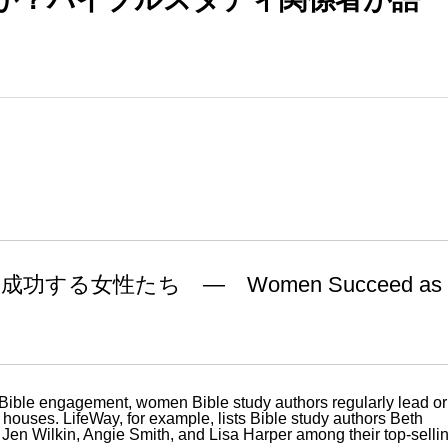
る女性たち ― Women Succeed as
f Bible engagement, women Bible study authors regularly lead or
ng houses. LifeWay, for example, lists Bible study authors Beth
t, Jen Wilkin, Angie Smith, and Lisa Harper among their top-selli