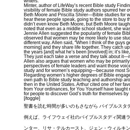
writers.
Minter, author of LifeWay’s recent Bible study Findi
visibility of female Bible study authors spurred her o
Beth Moore and Priscilla Shirer—Bible studies for w
hear these people speak, going to the store to buy th
didn’t even know Beth Moore, but Beth Moore taught 
noted that even as a middle school student, she was 
Jennie Allen suggested the popularity of female Bib
observed that women may be more likely to use st
different way. Allen said, “When I think of the guys ge
morning] and they share life together. They catch u
the years [and] what he’s been [involved] in; it’s li
They just each take a verse and they talk about it—it’
Allen also argues that women who may be primarily 
perspectives of female leaders and want those voic
study and for women’s equipping—because most S
Regarding women’s higher degrees of Bible engagemen
own path to Bible study teaching and authorship ar
then in the United States. Arthur cited one of her fa
from Your ordinances, for You Yourself have taught 
for people to discover God’s truth for themselves by 
[/toggle]
聖書を読む時間が多いのもさながら バイブルスタ
例えば、ライフウェイ社のバイブルスタディ関連
ンター、リサ・テルカースト、ジェン・ウィルキ