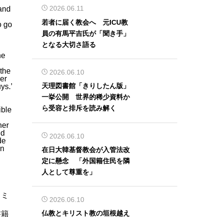
2026.06.11
 and
若者に届く教会へ 元ICU教
o go
員の有馬平吉氏が「聞き手」
となる大切さ語る
he
 the
2026.06.10
er
天理図書館「きりしたん版」
ys.’
一挙公開 世界的稀少資料か
ら受容と排斥を読み解く
ible
her
nd
2026.06.10
de
on
在日大韓基督教会が入管法改
定に懸念 「外国籍住民を隣
人として尊重を」
・ミ
2026.06.10
仏教とキリスト教の垣根越え
書籍