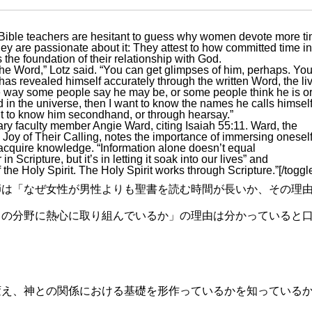
 Bible teachers are hesitant to guess why women devote more t
ey are passionate about it: They attest to how committed time in
the foundation of their relationship with God.
the Word,” Lotz said. “You can get glimpses of him, perhaps. Yo
as revealed himself accurately through the written Word, the li
e way some people say he may be, or some people think he is or
od in the universe, then I want to know the names he calls himself.
nt to know him secondhand, or through hearsay.”
ary faculty member Angie Ward, citing Isaiah 55:11. Ward, the
oy of Their Calling, notes the importance of immersing oneself
 acquire knowledge. “Information alone doesn’t equal
 Scripture, but it’s in letting it soak into our lives” and
the Holy Spirit. The Holy Spirit works through Scripture.”[/toggl
師は「なぜ女性が男性よりも聖書を読む時間が長いか、その理
この分野に熱心に取り組んでいるか」の理由は分かっていると
変え、神との関係における基礎を形作っているかを知っている