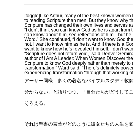
[toggle]Like Arthur, many of the best-known women
to reading Scripture than men. But they know why th
Scripture has changed their own lives and serves as 
“I don’t think you can know God as he is apart from 
can know about him, see reflections of him—but he h
Word.” She continued, “I don’t want to know God th
not. I want to know him as he is. And if there is a G
want to know how he’s revealed himself. I don’t wa
“Scripture does not return void,” said Denver Semin
author of I Am A Leader: When Women Discover the J
Scripture to know God deeply rather than merely to
transformation,” Ward said. “There’s definitely power in
experiencing transformation “through that working of 
アーサー同様、多くの著名なバイブルスタディ教
分からない」と語りつつ、「自分たちがどうして
そろえる。
それは聖書の言葉がどのように彼女たちの人生を