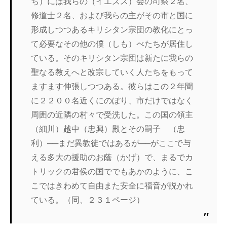
ち）には我らの（イエズス）会の司祭２名、
修道士２名、および我らの主がその市と国に
形成しつつあるキリシタン宗団の教化にとっ
て必要なその他の僕（しも）べたちが居住し
ている。そのキリシタン宗団は新たに我らの
聖なる教えへと改宗していく人たちをもって
ますます伸張しつつある。彼らはこの２年間
に２２００名近くにのぼり、市だけではなく
周囲の近隣の村々で受洗した。この国の領主
（細川）越中（忠興）殿とその嗣子 （忠
利）──まだ異教徒ではあるが──がここで与
える多大の援助のお蔭（かげ）で、まるでカ
トリックの君侯の国ででもあかのように、こ
こではきわめて自由また安全に福音が説かれ
ている。（同、２３１ページ）