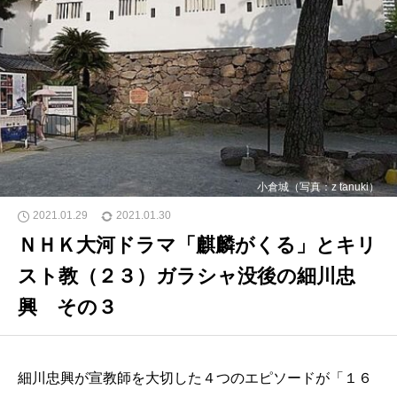
小倉城（写真：z tanuki）
2021.01.29
2021.01.30
ＮＨＫ大河ドラマ「麒麟がくる」とキリ
スト教（２３）ガラシャ没後の細川忠
興 その３
細川忠興が宣教師を大切した４つのエピソードが「１６