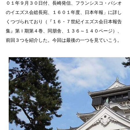
０１年９月３０日付、長崎発信、フランシスコ・パシオ
のイエズス会総長宛、１６０１年度、日本年報」に詳し
くつづられており（『１６・７世紀イエズス会日本報告
集』第Ｉ期第４巻、同朋舎、１３６～１４０ページ）、
前回３つを紹介した。今回は最後の一つを見ていこう。