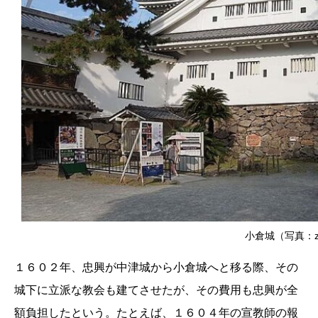
小倉城（写真：z t
１６０２年、忠興が中津城から小倉城へと移る際、その
城下に立派な教会も建てさせたが、その費用も忠興が全
額負担したという。たとえば、１６０４年の宣教師の報