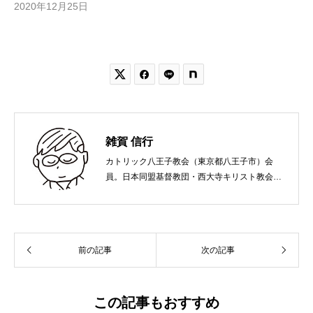
2020年12月25日


雑賀 信行
カトリック八王子教会（東京都八王子市）会
員。日本同盟基督教団・西大寺キリスト教会
（岡山市）で受洗。１９６５年、兵庫県生ま
れ。関西学院大学社会学部卒業。９０年代、い
のちのことば社で「いのちのことば」「百万人
の福音」の編集責任者を務め、新教出版社を経
前の記事
次の記事
て、雜賀編集工房として独立。
この記事もおすすめ