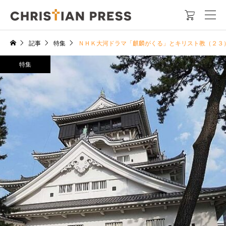

記事
特集
ＮＨＫ大河ドラマ「麒麟がくる」とキリスト教（２３
特集