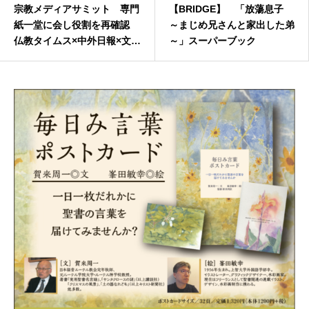
宗教メディアサミット 専門
【BRIDGE】 「放蕩息子
紙一堂に会し役割を再確認
～まじめ兄さんと家出した弟
仏教タイムス×中外日報×文化
～」スーパーブック
時報×キリスト新聞