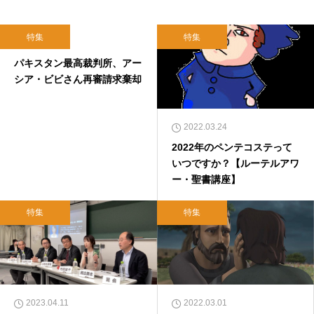
特集
特集
2019.01.30
パキスタン最高裁判所、アー
シア・ビビさん再審請求棄却
2022.03.24
2022年のペンテコステって
いつですか？【ルーテルアワ
ー・聖書講座】
特集
特集
2023.04.11
2022.03.01