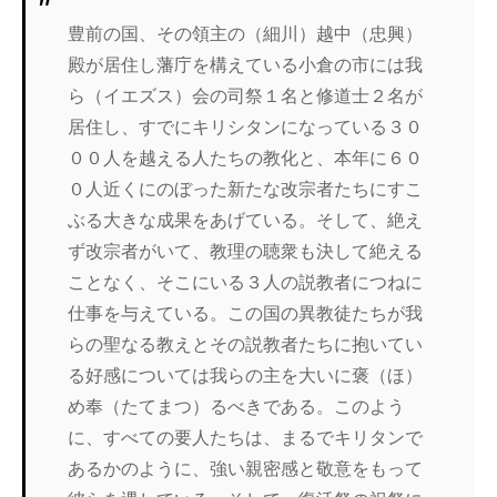
豊前の国、その領主の（細川）越中（忠興）
殿が居住し藩庁を構えている小倉の市には我
ら（イエズス）会の司祭１名と修道士２名が
居住し、すでにキリシタンになっている３０
００人を越える人たちの教化と、本年に６０
０人近くにのぼった新たな改宗者たちにすこ
ぶる大きな成果をあげている。そして、絶え
ず改宗者がいて、教理の聴衆も決して絶える
ことなく、そこにいる３人の説教者につねに
仕事を与えている。この国の異教徒たちが我
らの聖なる教えとその説教者たちに抱いてい
る好感については我らの主を大いに褒（ほ）
め奉（たてまつ）るべきである。このよう
に、すべての要人たちは、まるでキリタンで
あるかのように、強い親密感と敬意をもって