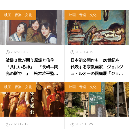
映画・音楽・文化
映画・音楽・文化
2025.08.02
2023.04.19
被爆３世が問う原爆と信仰
日本初公開作も 20世紀を
「共にいる神」 『長崎―閃
代表する宗教画家、ジョルジ
光の影で―』 松本准平監督
ュ・ルオーの回顧展「ジョル
インタビュー
ジュ・ルオー かたち、色、
ハーモニー」開催 パナソニ
映画・音楽・文化
映画・音楽・文化
ック汐留美術館にて
2023.12.12
2025.11.25