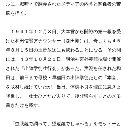
ルに、戦時下で翻弄されたメディアの内幕と関係者の苦
悩を描く。
１９４１年１２月８日、大本営から開戦の第一報を受
けた和田信賢アナウンサー（森田剛）は、奇しくも４５
年８月１５日の玉音放送にも携わることになる。その間
には、４３年１０月２１日、明治神宮外苑競技場で開催
された「出陣学徒壮行会」があった。実況を任された和
田は、前日まで母校・早稲田の出陣学徒たちの「本音」
を取材し続けていたが、当日、体調不良を理由に急きょ
降板し、「壮士ひとたび去りて、復び帰らず」とのメモ
書きだけを残す。
「虫眼鏡で調べて、望遠鏡でしゃべる」をモットーと