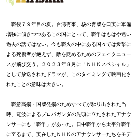
戦後７９年目の夏。台湾有事、核の脅威を口実に軍備
増強に傾きつつあるこの国にとって、戦争はもはや遠い
過去の話ではない。今も戦火の中にある国々では爆撃に
よる死傷者が絶えず、敵を貶めるためのフェイクニュー
スが飛び交う。２０２３年８月に「ＮＨＫスペシャル」
として放送されたドラマが、このタイミングで映画化さ
れたことの意味は大きい。
戦意高揚・国威発揚のためすべてが駆り出された当
時、電波によるプロパガンダの
先頭に立たされたアナウ
ンサーにも「戦争」があった。日中戦争から太平洋戦争
に至るまで、実在したＮＨＫのアナウンサーたちをモデ