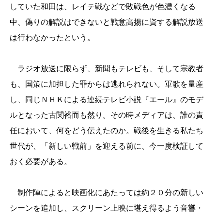
していた和田は、レイテ戦などで敗戦色が色濃くなる
中、偽りの解説はできないと戦意高揚に資する解説放送
は行わなかったという。
ラジオ放送に限らず、新聞もテレビも、そして宗教者
も、国策に加担した罪からは逃れられない。軍歌を量産
し、同じＮＨＫによる連続テレビ小説『エール』のモデ
ルとなった古関裕而も然り。その時メディアは、誰の責
任において、何をどう伝えたのか。戦後を生きる私たち
世代が、「新しい戦前」を迎える前に、今一度検証して
おく必要がある。
制作陣によると映画化にあたっては約２０分の新しい
シーンを追加し、スクリーン上映に堪え得るよう音響・