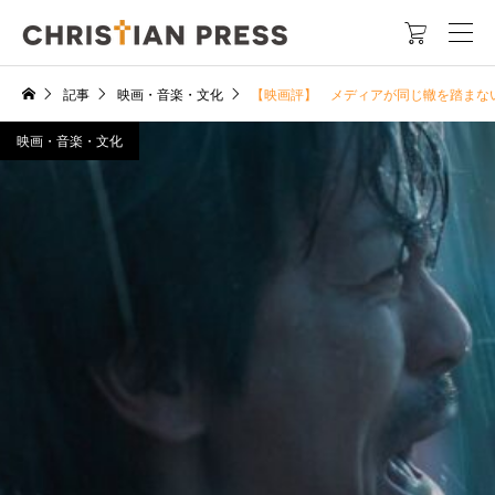

記事
映画・音楽・文化
【映画評】 メディアが同じ轍を踏まな
映画・音楽・文化