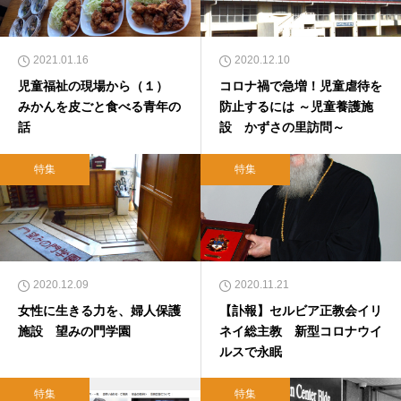
2021.01.16
2020.12.10
児童福祉の現場から（１）
コロナ禍で急増！児童虐待を
みかんを皮ごと食べる青年の
防止するには ～児童養護施
話
設 かずさの里訪問～
特集
特集
2020.12.09
2020.11.21
女性に生きる力を、婦人保護
【訃報】セルビア正教会イリ
施設 望みの門学園
ネイ総主教 新型コロナウイ
ルスで永眠
特集
特集