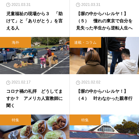
2021.03.31
2021.03.31
児童福祉の現場から３ 「助
【塀の中からハレルヤ！】
けて」と「ありがとう」を言
（５） 憧れの東京で自分を
える人
見失った半生から逆転人生へ
海外
連載・コラム
2021.02.17
2021.02.02
コロナ禍の礼拝 どうしてま
【塀の中からハレルヤ！】
すか？ アメリカ人宣教師に
（４） 叶わなかった親孝行
聞く
特集
特集