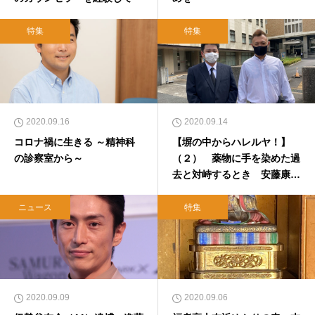
特集
特集
2020.09.16
2020.09.14
コロナ禍に生きる ～精神科
【塀の中からハレルヤ！】
の診察室から～
（２） 薬物に手を染めた過
去と対峙するとき 安藤康雄
さん（仮名）
ニュース
特集
2020.09.09
2020.09.06