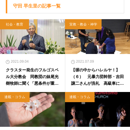
守田 早生里の記事一覧
社会・教育
宣教・教会・神学
2021.09.04
2021.07.09
クラスター発生のフルゴスペ
【塀の中からハレルヤ！】
ル大分教会 同教団の妹尾光
（６） 元暴力団幹部・吉田
樹牧師に聞く「悪条件が重な
譲二さんが洗礼 高級車に乗
ってしまった」
るよりも空を見上げる幸せ
連載・コラム
連載・コラム