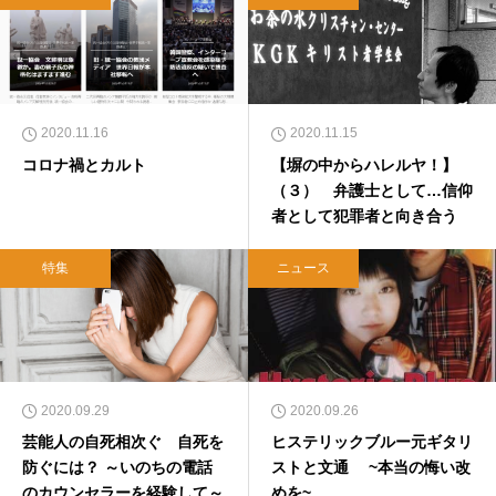
2020.11.16
2020.11.15
コロナ禍とカルト
【塀の中からハレルヤ！】
（３） 弁護士として…信仰
者として犯罪者と向き合う
特集
ニュース
2020.09.29
2020.09.26
芸能人の自死相次ぐ 自死を
ヒステリックブルー元ギタリ
防ぐには？ ～いのちの電話
ストと文通 ~本当の悔い改
のカウンセラーを経験して～
めを~