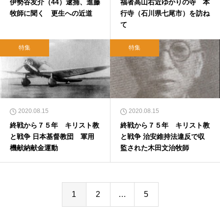
伊勢谷友介（44）逮捕、進藤
福者高山右近ゆかりの寺 本
牧師に聞く 更生への近道
行寺（石川県七尾市）を訪ね
て
特集
特集
2020.08.15
2020.08.15
終戦から７５年 キリスト教
終戦から７５年 キリスト教
と戦争 日本基督教団 軍用
と戦争 治安維持法違反で収
機献納献金運動
監された木田文治牧師
1
2
…
5