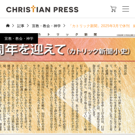

記事
宣教・教会・神学
「カトリック新聞」2025年3月で休刊
宣教・教会・神学