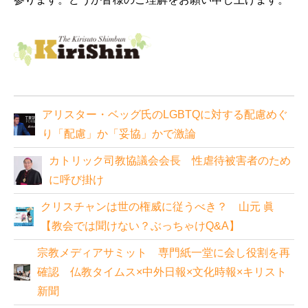
アリスター・ベッグ氏のLGBTQに対する配慮めぐ
り「配慮」か「妥協」かで激論
カトリック司教協議会会長 性虐待被害者のため
に呼び掛け
クリスチャンは世の権威に従うべき？ 山元 眞
【教会では聞けない？ぶっちゃけQ&A】
宗教メディアサミット 専門紙一堂に会し役割を再
確認 仏教タイムス×中外日報×文化時報×キリスト
新聞