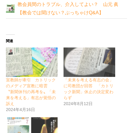
教会員間のトラブル、介入してよい？ 山元 眞
【教会では聞けない？ぶっちゃけQ&A】
関連
宣教師が牽引 カトリック
「未来を考える有志の会」
のメディア宣教に暗雲
に司教団が回答 「カトリ
〝新聞休刊の再考を〟「未
ック新聞」休止の決定変わ
来を考える」有志が覚悟の
らず
訴え
2024年8月12日
2024年4月16日