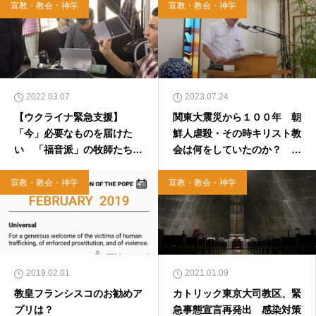
宣教・教会・神学
宣教・教会・神学
2022.03.07
2023.07.24
【ウクライナ緊急支援】
関東大震災から１００年 朝
「今」必要なものを届けた
鮮人虐殺・その時キリスト教
い 「福音派」の牧師たちが
会は何をしていたのか？ 信
呼びかけ
州夏期宣教講座エクステンシ
ョン開催
宣教・教会・神学
宣教・教会・神学
2019.02.01
2021.01.09
教皇フランシスコのお勧めア
カトリック東京大司教区、緊
プリは？
急事態宣言再発出 感染対策