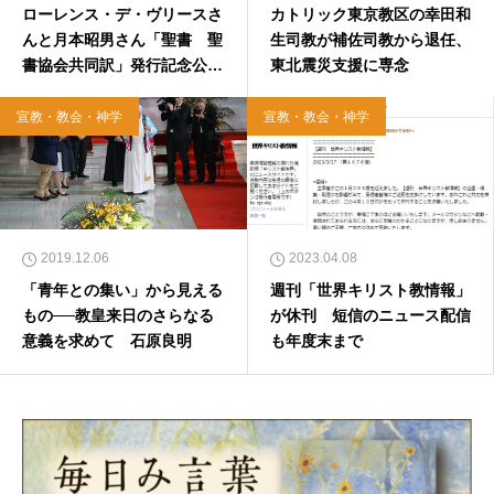
ローレンス・デ・ヴリースさ
カトリック東京教区の幸田和
んと月本昭男さん「聖書 聖
生司教が補佐司教から退任、
書協会共同訳」発行記念公開
東北震災支援に専念
講演
宣教・教会・神学
宣教・教会・神学
2019.12.06
2023.04.08
「青年との集い」から見える
週刊「世界キリスト教情報」
もの──教皇来日のさらなる
が休刊 短信のニュース配信
意義を求めて 石原良明
も年度末まで