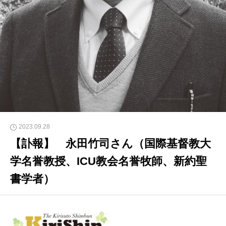
2023.09.28
【訃報】 永田竹司さん（国際基督教大
学名誉教授、ICU教会名誉牧師、新約聖
書学者）