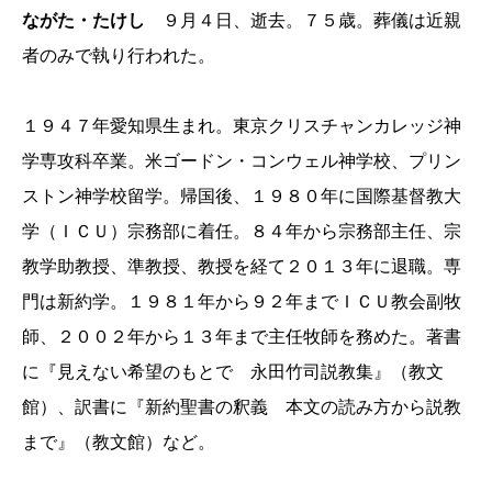
ながた・たけし
９月４日、逝去。７５歳。葬儀は近親
者のみで執り行われた。
１９４７年愛知県生まれ。東京クリスチャンカレッジ神
学専攻科卒業。米ゴードン・コンウェル神学校、プリン
ストン神学校留学。帰国後、１９８０年に国際基督教大
学（ＩＣＵ）宗務部に着任。８４年から宗務部主任、宗
教学助教授、準教授、教授を経て２０１３年に退職。専
門は新約学。１９８１年から９２年までＩＣＵ教会副牧
師、２００２年から１３年まで主任牧師を務めた。著書
に『見えない希望のもとで 永田竹司説教集』（教文
館）、訳書に『新約聖書の釈義 本文の読み方から説教
まで』（教文館）など。