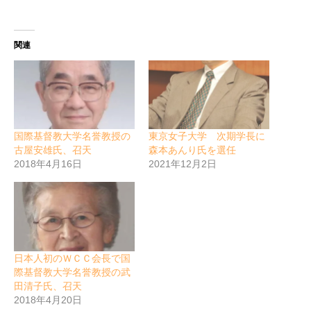
関連
国際基督教大学名誉教授の
東京女子大学 次期学長に
古屋安雄氏、召天
森本あんり氏を選任
2018年4月16日
2021年12月2日
日本人初のＷＣＣ会長で国
際基督教大学名誉教授の武
田清子氏、召天
2018年4月20日