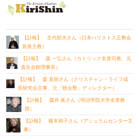
【訃報】 主代郁夫さん（日本ハリストス正教会
首座主教）
【訃報】 森 一弘さん（カトリック名誉司教、元
真生会館理事長）
【訃報】 森 直樹さん（クリスチャン・ライフ成
長研究会主事、元「牧会塾」ディレクター）
【訃報】 森井 眞さん（明治学院大学名誉教
授）
【訃報】 榎本和子さん（アシュラムセンター主
事）