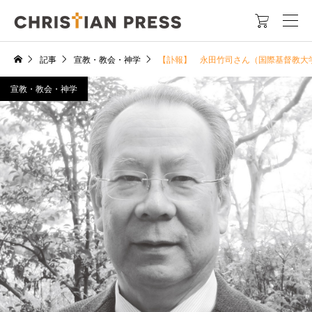

記事
宣教・教会・神学
【訃報】 永田竹司さん（国際基督教大
宣教・教会・神学