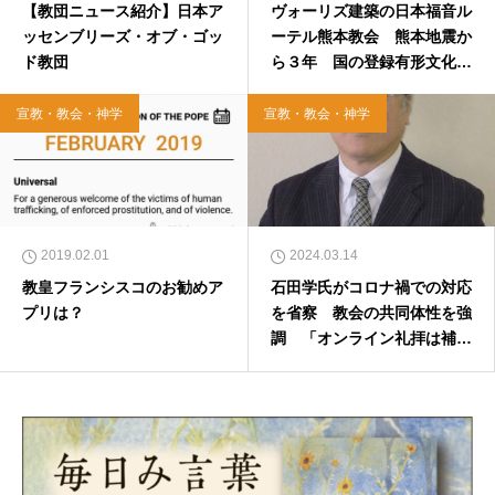
【教団ニュース紹介】日本ア
ヴォーリズ建築の日本福音ル
ッセンブリーズ・オブ・ゴッ
ーテル熊本教会 熊本地震か
ド教団
ら３年 国の登録有形文化財
へ
宣教・教会・神学
宣教・教会・神学
2019.02.01
2024.03.14
教皇フランシスコのお勧めア
石田学氏がコロナ禍での対応
プリは？
を省察 教会の共同体性を強
調 「オンライン礼拝は補完
的」