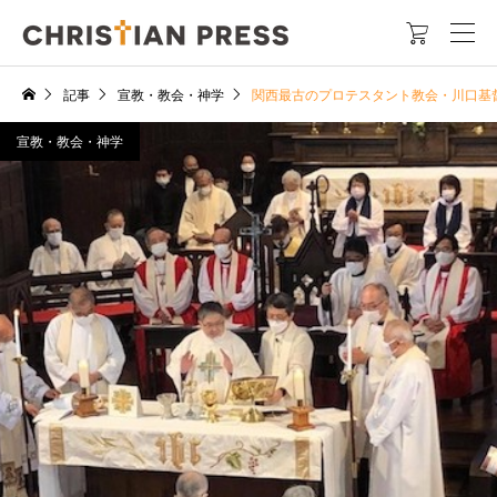

記事
宣教・教会・神学
関西最古のプロテスタント教会・川口基
宣教・教会・神学