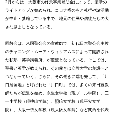
2月からは、大阪市の修景事業補助金によって、聖堂の
ライトアップが始められ、コロナ禍のもと礼拝や諸活動
が中止・萎縮している中で、地元の住民や信徒たちの大
きな励ましとなっている。
同教会は、米国聖公会の宣教師で、初代日本聖公会主教
のチャニング・ムーア・ウィリアムズによって開設され
た私塾「英学講義所」が源流となっている。そこでは、
聖書と英学が教えられ、その働きは立教大学の創設へと
つながっていく。さらに、その働きに端を発して、「川
口居留地」と呼ばれた「川口町」では、多くの来日宣教
師たちが伝道を始め、永生女学校（現プール学院）、三
一小学校（現桃山学院）、照暗女学校（現平安女学
院）、大阪一致女学校（現大阪女学院）など関西を代表