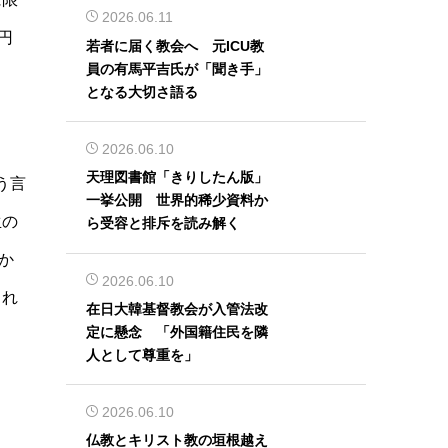
2026.06.11
円
若者に届く教会へ 元ICU教
員の有馬平吉氏が「聞き手」
となる大切さ語る
2026.06.10
天理図書館「きりしたん版」
う言
一挙公開 世界的稀少資料か
生の
ら受容と排斥を読み解く
か
2026.06.10
され
在日大韓基督教会が入管法改
定に懸念 「外国籍住民を隣
人として尊重を」
2026.06.10
仏教とキリスト教の垣根越え