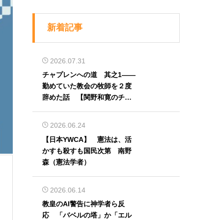
新着記事
2026.07.31
チャプレンへの道 其之1――
勤めていた教会の牧師を２度
辞めた話 【関野和寛のチャ
プレン奮闘記】第32回
2026.06.24
【日本YWCA】 憲法は、活
かすも殺すも国民次第 南野
森（憲法学者）
2026.06.14
教皇のAI警告に神学者ら反
応 「バベルの塔」か「エル