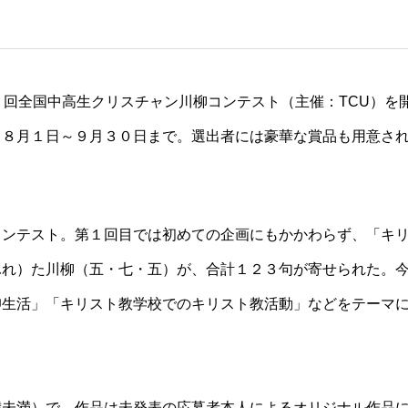
２回全国中高生クリスチャン川柳コンテスト（主催：
TCU
）を
、８月１日～９月３０日まで。選出者には豪華な賞品も用意さ
コンテスト。第１回目では初めての企画にもかかわらず、「キ
ふれ）た川柳（五・七・五）が、合計１２３句が寄せられた。
仰生活」「キリスト教学校でのキリスト教活動」などをテーマ
歳未満）で、作品は未発表の応募者本人によるオリジナル作品