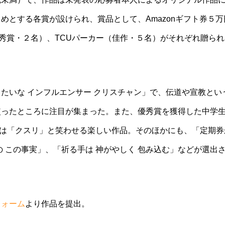
じめとする各賞が設けられ、賞品として、
Amazon
ギフト券５万
秀賞・２名）、
TCU
パーカー（佳作・５名）がそれぞれ贈られ
りたいな
インフルエンサー
クリスチャン」で、伝道や宣教とい
使ったところに注目が集まった。また、優秀賞を獲得した中学
は「クスリ」と笑わせる楽しい作品。そのほかにも、「定期券
の
この事実」、「祈る手は
神がやしく
包み込む」などが選出
フォーム
より作品を提出
。