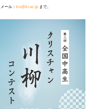
、メール：
tcu@tci.ac.jp
まで。