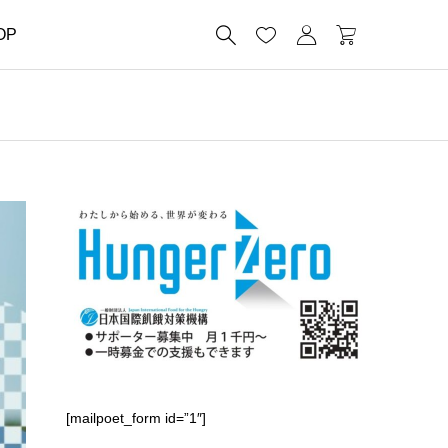




OP
[mailpoet_form id=”1″]