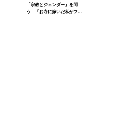
「宗教とジェンダー」を問
う 『お寺に嫁いだ私がフェ
ミニズムに出会って考えたこ
と』刊行記念イベント