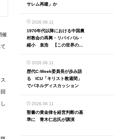
サレム再建」か
2026.06.11
1970年代以降における中国農
開催
村教会の再興・リバイバル・
縮小 袁浩 【この世界の片
れて
隅から】
2026.06.11
歴代C-Week委員長が歩み語
る ICU「キリスト教週間」
リス
でパネルディスカッション
今回
にし
2026.06.11
聖書の黄金律を経営判断の基
準に 青木仁志氏が講演
に限