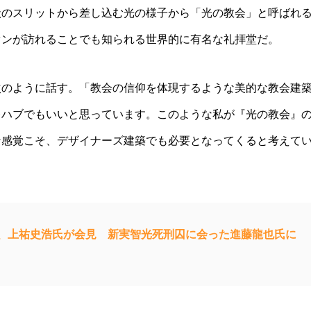
状のスリットから差し込む光の様子から「光の教会」と呼ばれ
ァンが訪れることでも知られる世界的に有名な礼拝堂だ。
次のように話す。「教会の信仰を体現するような美的な教会建
レハブでもいいと思っています。このような私が『光の教会』
な感覚こそ、デザイナーズ建築でも必要となってくると考えて
、上祐史浩氏が会見 新実智光死刑囚に会った進藤龍也氏に