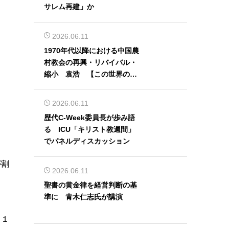
サレム再建」か
2026.06.11
1970年代以降における中国農
村教会の再興・リバイバル・
縮小 袁浩 【この世界の片
隅から】
2026.06.11
歴代C-Week委員長が歩み語
る ICU「キリスト教週間」
でパネルディスカッション
が割
2026.06.11
聖書の黄金律を経営判断の基
準に 青木仁志氏が講演
、１