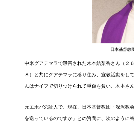
日本基督教
中米グアテマラで殺害された木本結梨香さん（２
８）と共にグアテマラに移り住み、宣教活動をし
んはナイフで切りつけられて重傷を負い、木本さ
元エホバの証人で、現在、日本基督教団・深沢教
を送っているのですか」との質問に、次のように