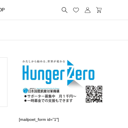




OP
[mailpoet_form id=”1″]