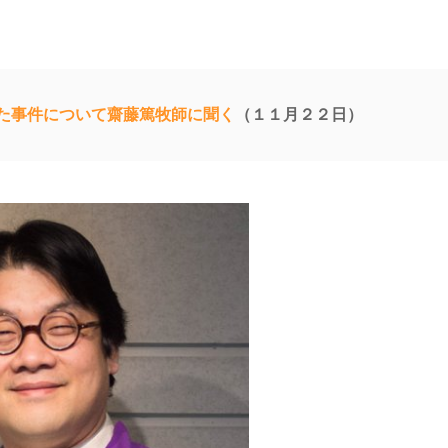
た事件について齋藤篤牧師に聞く
（１１月２２日）