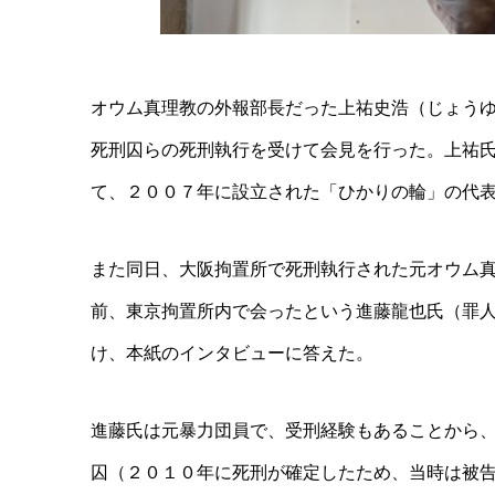
オウム真理教の外報部長だった上祐史浩（じょう
死刑囚らの死刑執行を受けて会見を行った。上祐
て、２００７年に設立された「ひかりの輪」の代
また同日、大阪拘置所で死刑執行された元オウム
前、東京拘置所内で会ったという進藤龍也氏（罪
け、本紙のインタビューに答えた。
進藤氏は元暴力団員で、受刑経験もあることから
囚（２０１０年に死刑が確定したため、当時は被