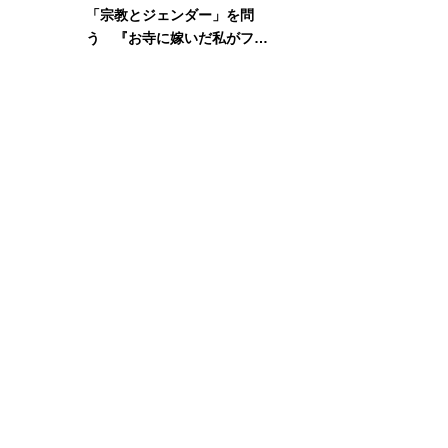
「宗教とジェンダー」を問
う 『お寺に嫁いだ私がフェ
ミニズムに出会って考えたこ
と』刊行記念イベント