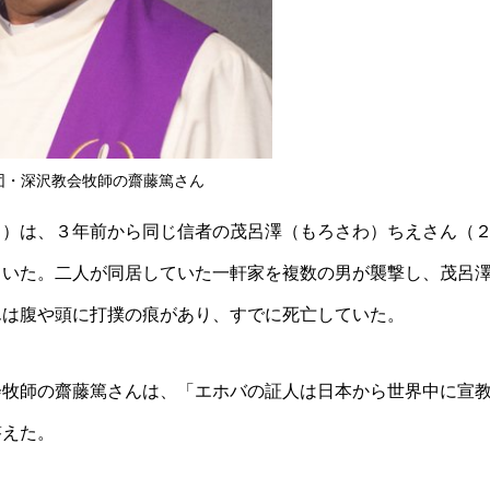
団・深沢教会牧師の齋藤篤さん
６）は、３年前から同じ信者の茂呂澤（もろさわ）ちえさん（
ていた。二人が同居していた一軒家を複数の男が襲撃し、茂呂
んは腹や頭に打撲の痕があり、すでに死亡していた。
会牧師の齋藤篤さんは、「エホバの証人は日本から世界中に宣
答えた。