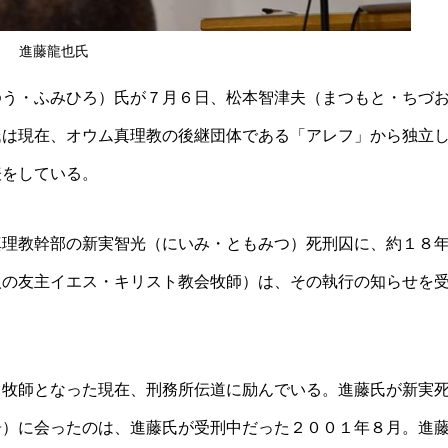
進藤龍也氏
ゆう・ふみひろ）氏が７月６日、松本智津夫（まつもと・ちづ
氏は現在、オウム真理教の後継団体である「アレフ」から独立
表をしている。
真理教幹部の新実智光（にいみ・ともみつ）死刑囚に、約１８
人の友主イエス・キリスト教会牧師）は、その執行の知らせを
、牧師となった現在、刑務所伝道に励んでいる。進藤氏が新実
告）に会ったのは、進藤氏が受刑中だった２００１年８月。進