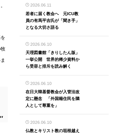
2026.06.11
る。
若者に届く教会へ 元ICU教
員の有馬平吉氏が「聞き手」
となる大切さ語る
築を
2026.06.10
の牧
天理図書館「きりしたん版」
一挙公開 世界的稀少資料か
いま
ら受容と排斥を読み解く
2026.06.10
在日大韓基督教会が入管法改
定に懸念 「外国籍住民を隣
人として尊重を」
2026.06.10
仏教とキリスト教の垣根越え