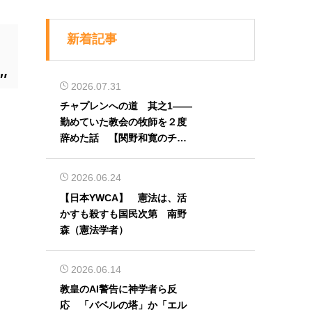
新着記事
2026.07.31
チャプレンへの道 其之1――
勤めていた教会の牧師を２度
辞めた話 【関野和寛のチャ
プレン奮闘記】第32回
2026.06.24
【日本YWCA】 憲法は、活
かすも殺すも国民次第 南野
森（憲法学者）
2026.06.14
教皇のAI警告に神学者ら反
応 「バベルの塔」か「エル