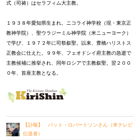
式（司祷）はセラフィム大主教。
１９３８年愛知県生まれ。ニコライ神学校（現・東京正
教神学院）、聖ウラジーミル神学院（米ニューヨーク）
で学び、１９７２年に司祭叙聖。以来、豊橋ハリストス
正教会に仕えた。９９年、フェオドシイ府主教の急逝で
主教候補に推挙され、同年ロシアで主教叙聖。翌２００
０年、首座主教となる。
【訃報】 パット・ロバートソンさん（米テレビ
伝道者）