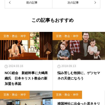
前の記事
次の記事
この記事もおすすめ
宣教・教会・神学
宣教・教会・神学
2024.03.16
2018.09.13
NCC総会 新総幹事に大嶋果
悩み苦しむ牧師に、ゲツセマ
織氏 日本キリスト教会の新
ネの天使になろう
加盟を承認
宣教・教会・神学
宣教・教会・神学
2019.02.16
靖国神社に出会った若きキリ