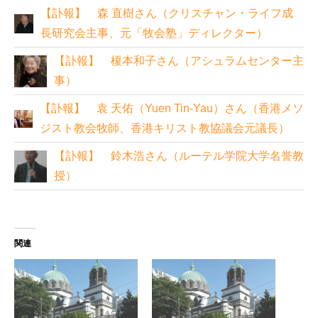
【訃報】 森 直樹さん（クリスチャン・ライフ成
長研究会主事、元「牧会塾」ディレクター）
【訃報】 榎本和子さん（アシュラムセンター主
事）
【訃報】 袁 天佑（Yuen Tin-Yau）さん（香港メソ
ジスト教会牧師、香港キリスト教協議会元議長）
【訃報】 鈴木浩さん（ルーテル学院大学名誉教
授）
関連