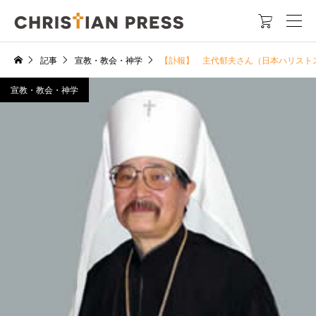

記事
宣教・教会・神学
【訃報】 主代郁夫さん（日本ハリスト
宣教・教会・神学