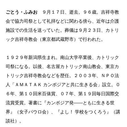
ごとう・ふみお
９月１７日、逝去。９６歳。吉祥寺教
会で協力司祭として礼拝などに関わる傍ら、近年は介護
施設での生活を送っていた。葬儀は９月２３日、カトリ
ック吉祥寺教会（東京都武蔵野市）で行われた。
１９２９年新潟県生まれ。南山大学卒業後、カトリック
司祭になる。以後、名古屋カトリック南山教会、東京カ
トリック吉祥寺教会などを歴任。２００３年、ＮＰＯ法
人「ＡＭＡＴＡＫ カンボジアと共に生きる会」設立。０
６年、第１０回米百俵賞、０７年、第１９回毎日国際交
流賞受賞。著書に『カンボジア発――ともに生きる世
界』（女子パウロ会）、『よし！ 学校をつくろう』（講
談社）。