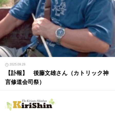
2025.09.29
【訃報】 後藤文雄さん（カトリック神
言修道会司祭）