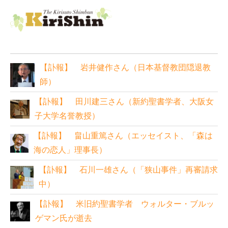
【訃報】 岩井健作さん（日本基督教団隠退教
師）
【訃報】 田川建三さん（新約聖書学者、大阪女
子大学名誉教授）
【訃報】 畠山重篤さん（エッセイスト、「森は
海の恋人」理事長）
【訃報】 石川一雄さん（「狭山事件」再審請求
中）
【訃報】 米旧約聖書学者 ウォルター・ブルッ
ゲマン氏が逝去