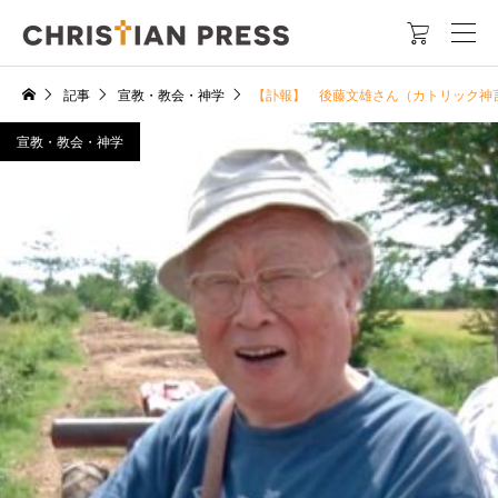

記事
宣教・教会・神学
【訃報】 後藤文雄さん（カトリック神
宣教・教会・神学