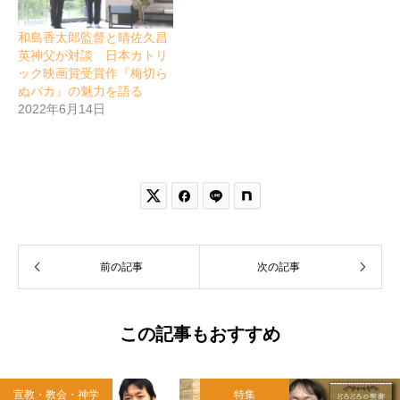
和島香太郎監督と晴佐久昌
英神父が対談 日本カトリ
ック映画賞受賞作『梅切ら
ぬバカ』の魅力を語る
2022年6月14日


前の記事
次の記事
この記事もおすすめ
宣教・教会・神学
特集