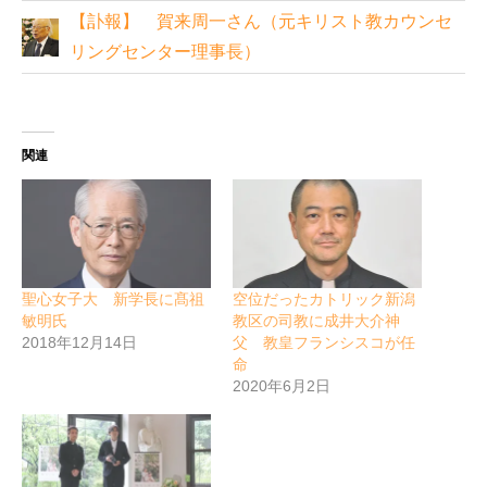
【訃報】 賀来周一さん（元キリスト教カウンセ
リングセンター理事長）
関連
聖心女子大 新学長に髙祖
空位だったカトリック新潟
敏明氏
教区の司教に成井大介神
2018年12月14日
父 教皇フランシスコが任
命
2020年6月2日