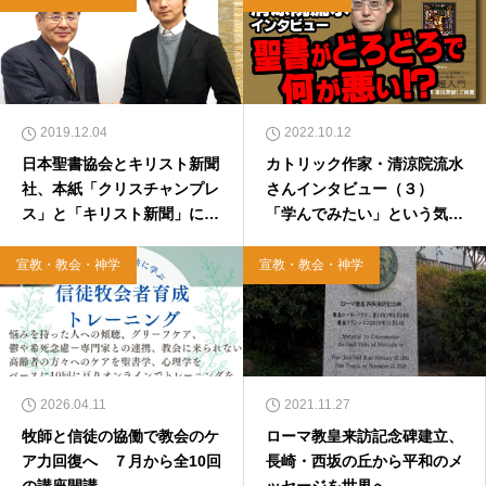
2019.12.04
2022.10.12
日本聖書協会とキリスト新聞
カトリック作家・清涼院流水
社、本紙「クリスチャンプレ
さんインタビュー（３）
ス」と「キリスト新聞」につ
「学んでみたい」という気持
いて業務提携
ちが信仰生活を豊かにする
宣教・教会・神学
宣教・教会・神学
2026.04.11
2021.11.27
牧師と信徒の協働で教会のケ
ローマ教皇来訪記念碑建立、
ア力回復へ ７月から全10回
長崎・西坂の丘から平和のメ
の講座開講
ッセージを世界へ