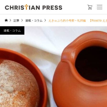

記事
連載・コラム
えきゅぷろ的小考察～礼拝編 【Road to え
連載・コラム