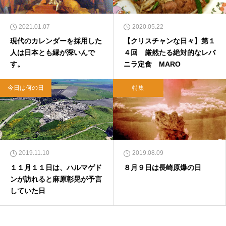
2021.01.07
2020.05.22
現代のカレンダーを採用した
【クリスチャンな日々】第１
人は日本とも縁が深いんで
４回 厳然たる絶対的なレバ
す。
ニラ定食 MARO
今日は何の日
特集
2019.11.10
2019.08.09
１１月１１日は、ハルマゲド
８月９日は長崎原爆の日
ンが訪れると麻原彰晃が予言
していた日