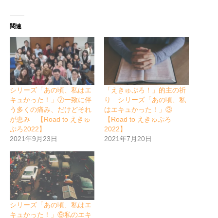
関連
シリーズ「あの頃、私はエ
「えきゅぷろ！」的主の祈
キュかった！」⑦一致に伴
り シリーズ「あの頃、私
う多くの痛み、だけどそれ
はエキュかった！」③
が恵み 【Road to えきゅ
【Road to えきゅぷろ
ぷろ2022】
2022】
2021年9月23日
2021年7月20日
シリーズ「あの頃、私はエ
キュかった！」⑨私のエキ