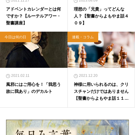
2021.11.27
2023.08.09
アドベントカレンダーとは何
理想の「兄貴」ってどんな
ですか？【ルーテルアワー・
人？【聖書からよもやま話４
聖書講座】
０９】
今日は何の日
連載・コラム
2021.02.11
2021.12.20
風邪にはご用心を！「我思う
神様に用いられるのは、クリ
故に我あり」のデカルト
スチャンだけではありません
【聖書からよもやま話１１
１】