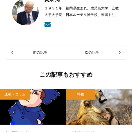
１９３１年、福岡県生まれ。鹿児島大学、立教
大学大学院、日本ルーテル神学校、米国トリニ
ティー・ルーテル神学校卒業。日本福音ルーテ
ル教会牧師として、京都賀茂川、東京、札幌、
武蔵野教会を牧会。その後、ルーテル学院大学
教授を経て、現在、キリスト教カウンセリング
センター理事長。
前の記事
次の記事
この記事もおすすめ
連載・コラム
特集