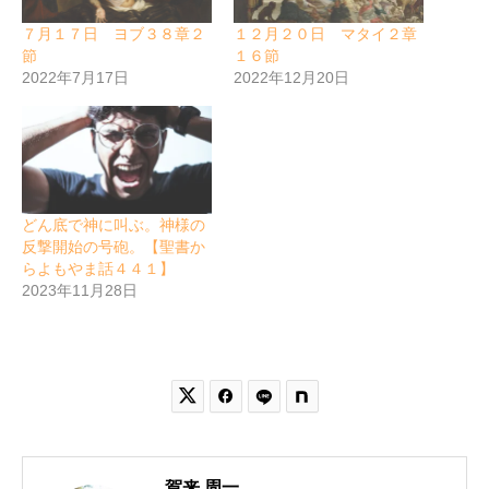
７月１７日 ヨブ３８章２
１２月２０日 マタイ２章
節
１６節
2022年7月17日
2022年12月20日
どん底で神に叫ぶ。神様の
反撃開始の号砲。【聖書か
らよもやま話４４１】
2023年11月28日


賀来 周一