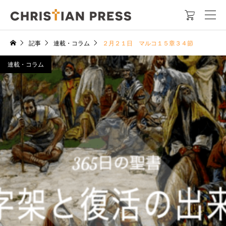

記事
連載・コラム
２月２１日 マルコ１５章３４節
連載・コラム