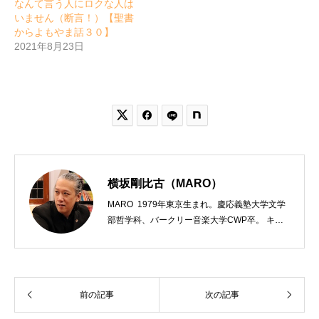
なんて言う人にロクな人は
いません（断言！）【聖書
からよもやま話３０】
2021年8月23日


横坂剛比古（MARO）
MARO 1979年東京生まれ。慶応義塾大学文学
部哲学科、バークリー音楽大学CWP卒。 キリ
スト教会をはじめ、お寺や神社のサポートも行
う宗教法人専門の行政書士。2020年7月よりク
リスチャンプレスのディレクターに。 10万人
以上のフォロワーがいるツイッターアカウント
前の記事
次の記事
「上馬キリスト教会（@kamiumach）」の運営
を行う「まじめ担当」。 著書に『聖書を読んだ