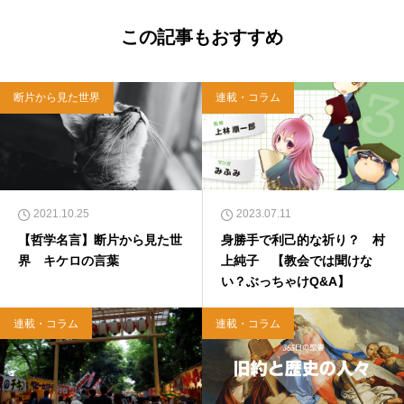
ら哲学がわかった 〜キリスト教で解きあかす
西洋哲学超入門〜』（日本実業出版）、『人生
この記事もおすすめ
に悩んだから聖書に相談してみた』（KADOKA
WA）、『キリスト教って、何なんだ？』（ダ
イヤモンド社）、『世界一ゆるい聖書入門』、
断片から見た世界
連載・コラム
『世界一ゆるい聖書教室』（「ふざけ担当」LE
ONとの共著、講談社）などがある。新著<a hr
ef="https://amzn.to/376F9aC">『ふっと心がラ
クになる 眠れぬ夜の聖書のことば』（大和書
房）</a>２０２２年３月１５日発売。
2021.10.25
2023.07.11
【哲学名言】断片から見た世
身勝手で利己的な祈り？ 村
界 キケロの言葉
上純子 【教会では聞けな
い？ぶっちゃけQ&A】
連載・コラム
連載・コラム