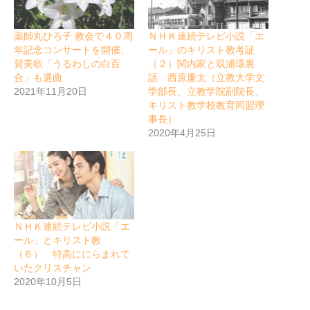
薬師丸ひろ子 教会で４０周
ＮＨＫ連続テレビ小説「エ
年記念コンサートを開催、
ール」のキリスト教考証
賛美歌「うるわしの白百
（２）関内家と双浦環裏
合」も選曲
話 西原廉太（立教大学文
2021年11月20日
学部長、立教学院副院長、
キリスト教学校教育同盟理
事長）
2020年4月25日
ＮＨＫ連続テレビ小説「エ
ール」とキリスト教
（６） 特高ににらまれて
いたクリスチャン
2020年10月5日