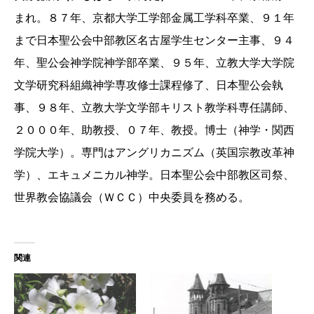
まれ。８７年、京都大学工学部金属工学科卒業、９１年
まで日本聖公会中部教区名古屋学生センター主事、９４
年、聖公会神学院神学部卒業、９５年、立教大学大学院
文学研究科組織神学専攻修士課程修了、日本聖公会執
事、９８年、立教大学文学部キリスト教学科専任講師、
２０００年、助教授、０７年、教授。博士（神学・関西
学院大学）。専門はアングリカニズム（英国宗教改革神
学）、エキュメニカル神学。日本聖公会中部教区司祭、
世界教会協議会（ＷＣＣ）中央委員を務める。
関連