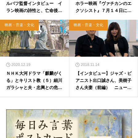
ルバフ監督インタビュー イ
ホラー映画『ヴァチカンのエ
ラン映画の詩性と、亡命後の
クソシスト』７月１４日に公
映画製作をめぐって
開
映画・音楽・文化
映画・音楽・文化
2020.12.19
2018.11.14
ＮＨＫ大河ドラマ「麒麟がく
【インタビュー】ジャズ・ピ
る」とキリスト教（５）細川
アニスト出口誠さん、美樹子
ガラシャと夫・忠興との危う
さん夫妻（前編） ニューア
い関係 その１
ルバム「Ave Maria」への思
い