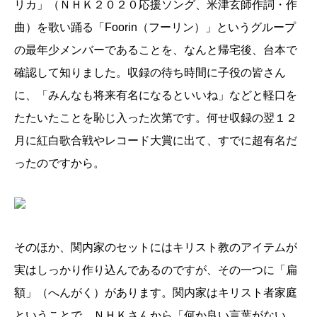
リカ」（ＮＨＫ２０２０応援ソング、米津玄師作詞・作
曲）を歌い踊る「Foorin（フーリン）」というグループ
の最年少メンバーであることを、なんと帰宅後、台本で
確認して知りました。収録の待ち時間に子役の皆さん
に、「みんなも将来有名になるといいね」などと軽口を
たたいたことを恥じ入った次第です。何せ収録の翌１２
月に紅白歌合戦やレコード大賞に出て、すでに超有名だ
ったのですから。
そのほか、関内家のセットにはキリスト教のアイテムが
実はしっかり作り込んであるのですが、その一つに「扁
額」（へんがく）があります。関内家はキリスト者家庭
ということで、ＮＨＫさんから「何か良い言葉がない