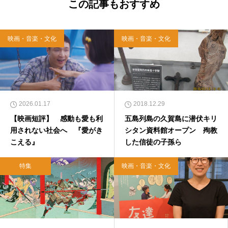
この記事もおすすめ
映画・音楽・文化
映画・音楽・文化
2026.01.17
2018.12.29
【映画短評】 感動も愛も利
五島列島の久賀島に潜伏キリ
用されない社会へ 『愛がき
シタン資料館オープン 殉教
こえる』
した信徒の子孫ら
特集
映画・音楽・文化