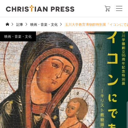

記事
映画・音楽・文化
玉川大学教育博物館特別展「イコンにで
映画・音楽・文化