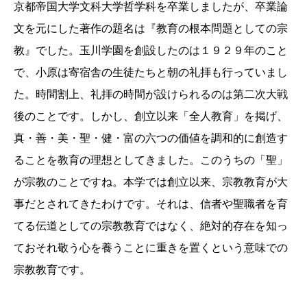
京都帝国大学文科大学哲学科を卒業しましたが、卒業論
文を元にした著作の題名は『教育の根本問題としての宗
教』でした。玉川学園を創設したのは１９２９年のこと
で、小原は寄宿舎の生徒たちと朝の礼拝も行っていまし
た。時間割上、礼拝の時間が設けられるのは第二次大戦
後のことです。しかし、創立以来「全人教育」を掲げ、
真・善・美・聖・健・富の六つの価値を調和的に創造す
ることを教育の理想としてきました。このうちの「聖」
が宗教のことですね。本学では創立以来、宗教教育が大
事だとされてきたわけです。それは、信者や聖職者を育
てる伝道としての宗教教育ではなく、絶対的存在を知っ
ておそれ敬う心を養うことに重きを置くという意味での
宗教教育です。