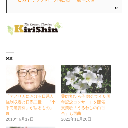
関連
「アメリカにおける日系人
薬師丸ひろ子 教会で４０周
強制収容と日系二世──『小
年記念コンサートを開催、
平尚道資料』が語るもの」
賛美歌「うるわしの白百
展
合」も選曲
2018年6月17日
2021年11月20日