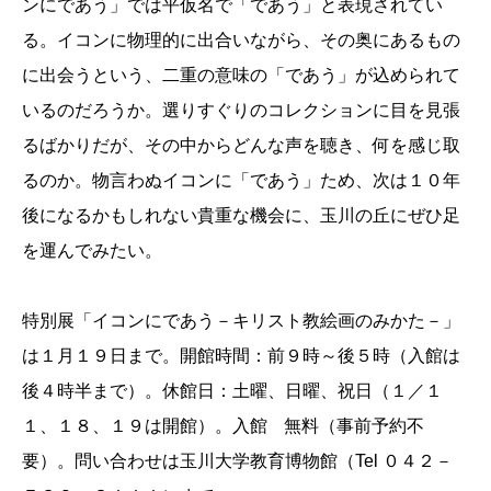
ンにであう」では平仮名で「であう」と表現されてい
る。イコンに物理的に出合いながら、その奥にあるもの
に出会うという、二重の意味の「であう」が込められて
いるのだろうか。選りすぐりのコレクションに目を見張
るばかりだが、その中からどんな声を聴き、何を感じ取
るのか。物言わぬイコンに「であう」ため、次は１０年
後になるかもしれない貴重な機会に、玉川の丘にぜひ足
を運んでみたい。
特別展「イコンにであう－キリスト教絵画のみかた－」
は１月１９日まで。開館時間：前９時～後５時（入館は
後４時半まで）。休館日：土曜、日曜、祝日（１／１
１、１８、１９は開館）。
入館
無料（事前予約不
要）。問い合わせは玉川大学教育博物館（Tel ０４２－