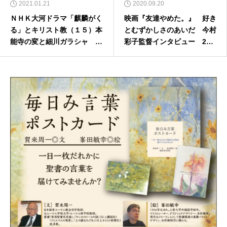
2021.01.21
2020.09.20
ＮＨＫ大河ドラマ「麒麟がく
映画『友達やめた。』 好き
る」とキリスト教（１５）本
とむずかしさのあいだ 今村
能寺の変と細川ガラシャ 前
彩子監督インタビュー 202
編
0年9月20日