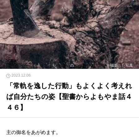
Unsplash
の
HamZa NOUASRIA
が撮影した写真
2023.12.06
「常軌を逸した行動」もよくよく考えれ
ば自分たちの姿【聖書からよもやま話４
４６】
主の御名をあがめます。