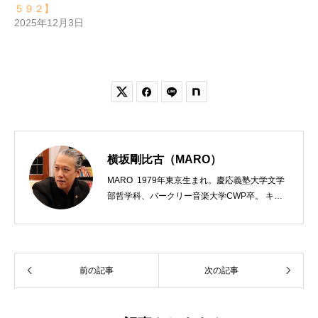
５９２】
2025年12月3日


横坂剛比古（MARO）
MARO 1979年東京生まれ。慶応義塾大学文学
部哲学科、バークリー音楽大学CWP卒。 キリ
スト教会をはじめ、お寺や神社のサポートも行
う宗教法人専門の行政書士。2020年7月よりク
リスチャンプレスのディレクターに。 10万人
以上のフォロワーがいるツイッターアカウント
前の記事
次の記事
「上馬キリスト教会（@kamiumach）」の運営
を行う「まじめ担当」。 著書に『聖書を読んだ
ら哲学がわかった 〜キリスト教で解きあかす