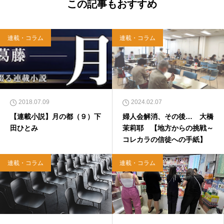
西洋哲学超入門〜』（日本実業出版）、『人生
この記事もおすすめ
に悩んだから聖書に相談してみた』（KADOKA
WA）、『キリスト教って、何なんだ？』（ダ
イヤモンド社）、『世界一ゆるい聖書入門』、
連載・コラム
連載・コラム
『世界一ゆるい聖書教室』（「ふざけ担当」LE
ONとの共著、講談社）などがある。新著<a hr
ef="https://amzn.to/376F9aC">『ふっと心がラ
クになる 眠れぬ夜の聖書のことば』（大和書
房）</a>２０２２年３月１５日発売。
2018.07.09
2024.02.07
【連載小説】月の都（９）下
婦人会解消、その後… 大橋
田ひとみ
茉莉耶 【地方からの挑戦～
コレカラの信徒への手紙】
連載・コラム
連載・コラム