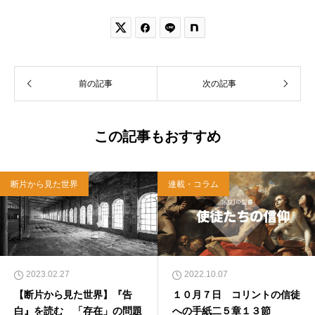


前の記事
次の記事
この記事もおすすめ
断片から見た世界
連載・コラム
2023.02.27
2022.10.07
【断片から見た世界】『告
１０月７日 コリントの信徒
白』を読む 「存在」の問題
への手紙二５章１３節