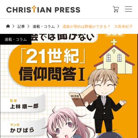

記事
連載・コラム
遺族が望めば葬儀ができる？ 大島有紀子 
連載・コラム