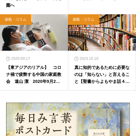
圏へ
連載・コラム
連載・コラム
2020.09.17
2023.10.10
【東アジアのリアル】 コロ
真に知的であるために必要な
ナ禍で疲弊する中国の家庭教
のは「知らない」と言えるこ
会 遠山 潔 2020年9月21
と【聖書からよもやま話４３
日
１】