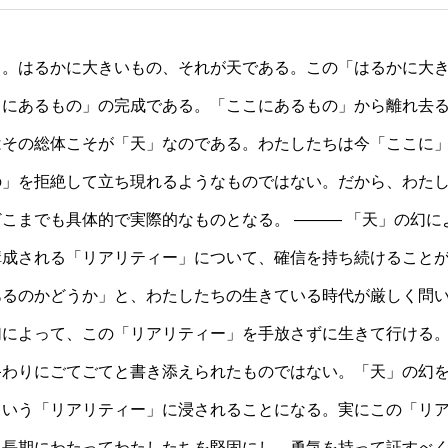
。はるかに大きいもの、それが天である。この「はるかに大
こにあるもの」の完成である。「ここにあるもの」から離れ去
はその総体こそが「天」なのである。わたしたちは今「ここに
の」を拒絶して立ち現れるようなものではない。だから、わた
こまでも具体的で実際的なものとなる。 ――― 「天」の幻に
構成される「リアリティー」について、確信を持ち続けること
あるのかどうか」と、わたしたちの生きている時代が厳しく問
幻によって、この「リアリティー」を手放さずに生きて行ける
終わりにごてごてと書き添えられたものではない。「天」の幻
という「リアリティー」に浸されることになる。実にこの「リ
、長期にわたってわたしたちを堅固にし、勇気を持って証すべ