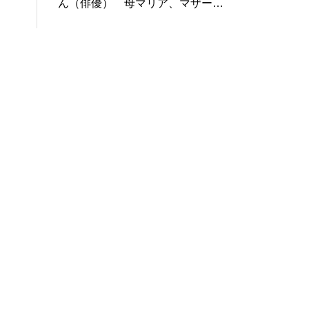
ん（俳優） 母マリア、マザー・
テレサを熱演