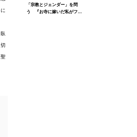
「宗教とジェンダー」を問
こに
う 『お寺に嫁いだ私がフェ
ミニズムに出会って考えたこ
と』刊行記念イベント
た臥
裏切
は聖