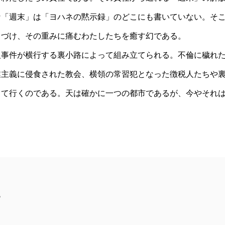
な「週末」は「ヨハネの黙示録」のどこにも書いていない。そ
力づけ、その重みに痛むわたしたちを癒す幻である。
事件が横行する裏小路によって組み立てられる。不倫に穢れ
業主義に侵食された教会、横領の常習犯となった徴税人たちや
して行くのである。天は確かに一つの都市であるが、今やそれ
。