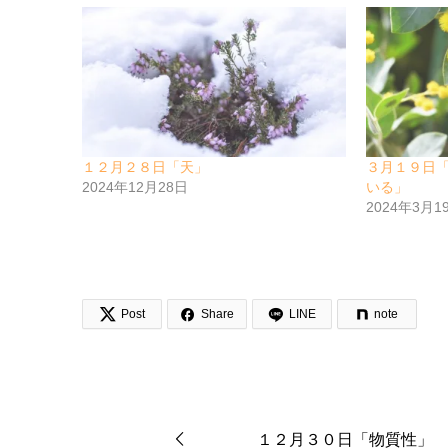
１２月２８日「天」
３月１９日
2024年12月28日
いる」
2024年3月1


Post
Share
LINE
note
１２月３０日「物質性」