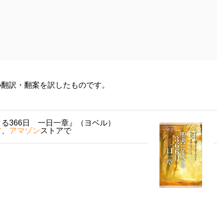
の翻訳・翻案を訳したものです。
る366日 一日一章』（ヨベル）
ア
、
アマゾン
ストアで