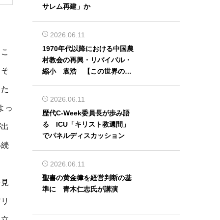
サレム再建」か
き
2026.06.11
1970年代以降における中国農
るこ
村教会の再興・リバイバル・
」そ
縮小 袁浩 【この世界の片
隅から】
した
2026.06.11
よっ
歴代C-Week委員長が歩み語
る ICU「キリスト教週間」
が出
でパネルディスカッション
い続
。
2026.06.11
聖書の黄金律を経営判断の基
を見
準に 青木仁志氏が講演
アリ
く立