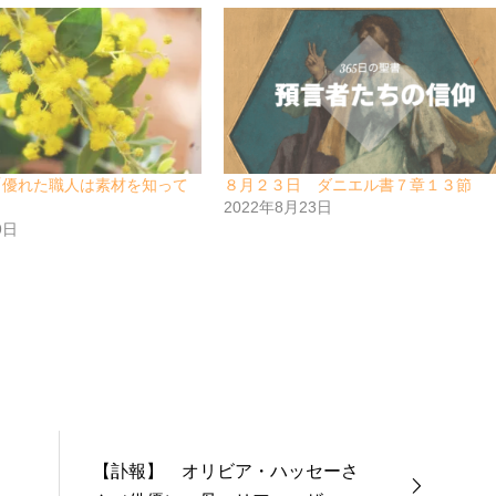
「優れた職人は素材を知って
８月２３日 ダニエル書７章１３節
2022年8月23日
9日
【訃報】 オリビア・ハッセーさ