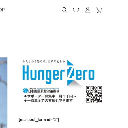




OP
[mailpoet_form id=”1″]