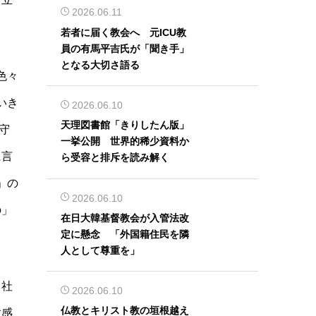
2026.06.11
若者に届く教会へ 元ICU教
員の有馬平吉氏が「聞き手」
となる大切さ語る
色々
いき
2026.06.10
天理図書館「きりしたん版」
守
一挙公開 世界的稀少資料か
に言
ら受容と排斥を読み解く
」の
2026.06.10
の」
在日大韓基督教会が入管法改
定に懸念 「外国籍住民を隣
人として尊重を」
、社
2026.06.10
仏教とキリスト教の垣根越え
放感