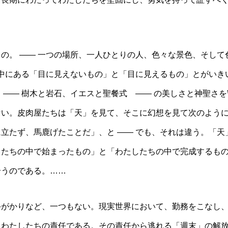
。 ―― 一つの場所、一人ひとりの人、色々な景色、そして
の中にある「目に見えないもの」と「目に見えるもの」とがいき
 ―― 樹木と岩石、イエスと聖餐式 ―― の美しさと神聖さを
ない。皮肉屋たちは「天」を見て、そこに幻想を見て次のよう
立たず、馬鹿げたことだ」、と ―― でも、それは違う。「天
したちの中で始まったもの」と「わたしたちの中で完成するも
合うのである。……
がかりなど、一つもない。現実世界において、勤務をこなし
、わたしたちの責任である。その責任から逃れる「週末」の解