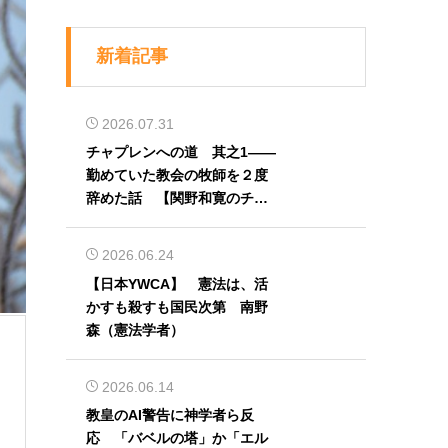
新着記事
2026.07.31
チャプレンへの道 其之1――
勤めていた教会の牧師を２度
辞めた話 【関野和寛のチャ
プレン奮闘記】第32回
2026.06.24
【日本YWCA】 憲法は、活
かすも殺すも国民次第 南野
森（憲法学者）
2026.06.14
教皇のAI警告に神学者ら反
応 「バベルの塔」か「エル