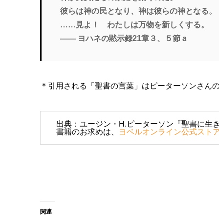
彼らは神の民となり、神は彼らの神となる。
……見よ！ わたしは万物を新しくする。
―― ヨハネの黙示録21章３、５節ａ
＊引用される「聖書の言葉」はピーターソンさん
出典：ユージン・H.ピーターソン『聖書に生き
書籍のお求めは、
ヨベルオンライン公式スト
関連