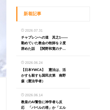
新着記事
2026.07.31
チャプレンへの道 其之1――
勤めていた教会の牧師を２度
辞めた話 【関野和寛のチャ
プレン奮闘記】第32回
2026.06.24
【日本YWCA】 憲法は、活
かすも殺すも国民次第 南野
森（憲法学者）
2026.06.14
教皇のAI警告に神学者ら反
応 「バベルの塔」か「エル