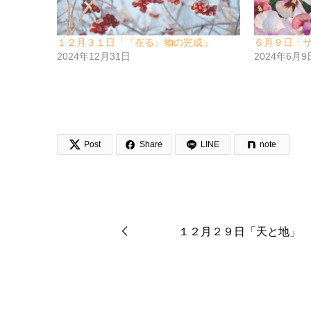
１２月３１日「『在る』物の完成」
６月９日「
2024年12月31日
2024年6月9


Post
Share
LINE
note
１２月２９日「天と地」