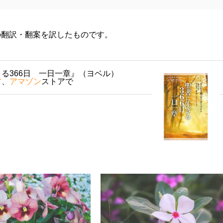
の翻訳・翻案を訳したものです。
る366日 一日一章』（ヨベル）
ア
、
アマゾン
ストアで