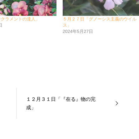
サクラメントの達人」
５月２７日「グノーシス主義のウイル
日
ス」
2024年5月27日
１２月３１日「『在る』物の完
成」