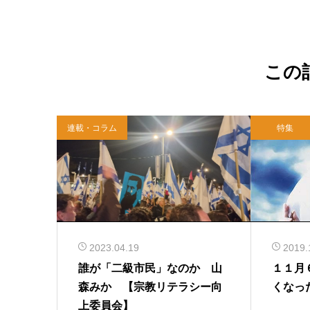
この
連載・コラム
特集
2023.04.19
2019.
誰が「二級市民」なのか 山
１１月
森みか 【宗教リテラシー向
くなっ
上委員会】