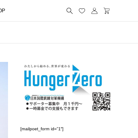




OP
[mailpoet_form id=”1″]