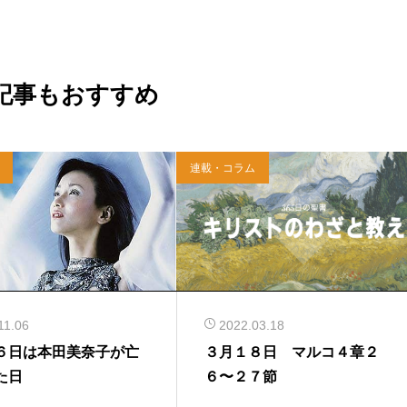
記事もおすすめ
連載・コラム
11.06
2022.03.18
６日は本田美奈子が亡
３月１８日 マルコ４章２
た日
６〜２７節