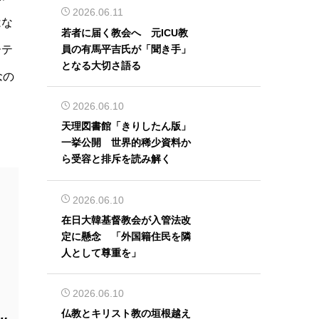
2026.06.11
はな
若者に届く教会へ 元ICU教
員の有馬平吉氏が「聞き手」
ーテ
となる大切さ語る
念の
2026.06.10
天理図書館「きりしたん版」
一挙公開 世界的稀少資料か
ら受容と排斥を読み解く
2026.06.10
在日大韓基督教会が入管法改
定に懸念 「外国籍住民を隣
人として尊重を」
2026.06.10
仏教とキリスト教の垣根越え