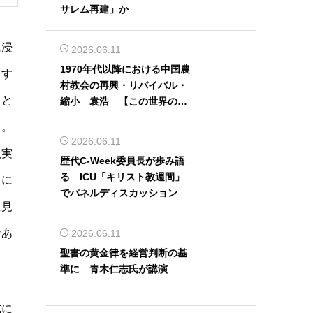
サレム再建」か
に浸
2026.06.11
1970年代以降における中国農
出す
村教会の再興・リバイバル・
こと
縮小 袁浩 【この世界の片
隅から】
る。
2026.06.11
現実
歴代C-Week委員長が歩み語
る ICU「キリスト教週間」
とに
でパネルディスカッション
に見
であ
2026.06.11
聖書の黄金律を経営判断の基
準に 青木仁志氏が講演
式に