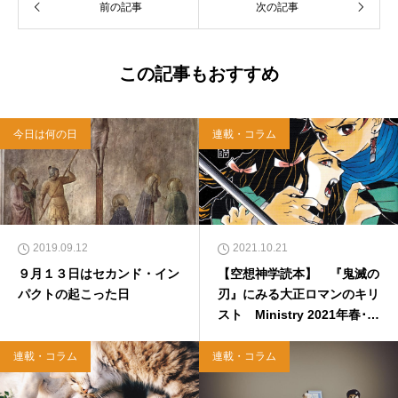
前の記事
次の記事
この記事もおすすめ
今日は何の日
連載・コラム
2019.09.12
2021.10.21
９月１３日はセカンド・イン
【空想神学読本】 『鬼滅の
パクトの起こった日
刃』にみる大正ロマンのキリ
スト Ministry 2021年春･第
47号
連載・コラム
連載・コラム