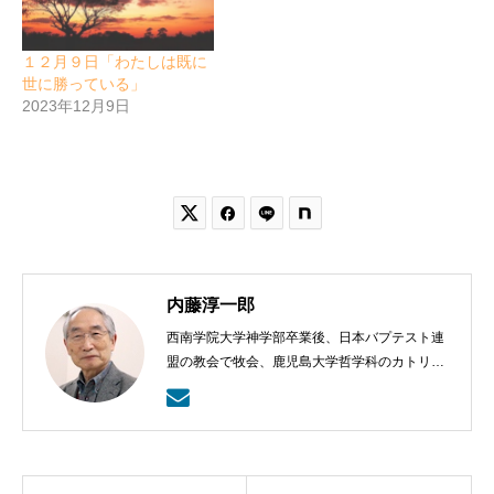
１２月９日「わたしは既に
世に勝っている」
2023年12月9日


内藤淳一郎
西南学院大学神学部卒業後、日本バプテスト連
盟の教会で牧会、鹿児島大学哲学科のカトリッ
クの神学の学びから、鹿児島ラ・サール高校で
も教える。日本バプテスト連盟宣教室主事、日
本バプテスト連盟常務理事を８年間務める。