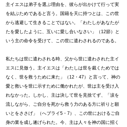
主イエスは弟子を選ぶ理由を、彼らが出かけて行って実
を結ぶためであると言う。国籍を天に持つとは、この世
から逃避して生きることではない。「わたしがあなたが
たを愛したように、互いに愛し合いなさい」（12節）と
いう主の命令を受けて、この世に遣わされるのである。
私たちは世に遣わされる時、父から世に遣わされた主イ
エスに見倣う。主イエスは「わたしは世を裁くためでは
なく、世を救うために来た」（12・47）と言って、神の
愛と救いを世に示すために働かれたが、世は主を受け入
れなかった。しかし、主は決して世を見捨てず、「涙を
流しながら、ご自分を死から救う力のある方に祈りと願
いとをささげ」（へブライ5・7）、この世におけるご自
身の業を成し遂げられた。今、主は人々を神の国に招く