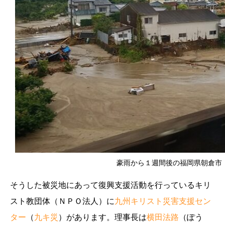
豪雨から１週間後の福岡県朝倉市（写真
そうした被災地にあって復興支援活動を行っているキリ
スト教団体（ＮＰＯ法人）に
九州キリスト災害支援セン
ター
（
九キ災
）があります。理事長は
横田法路
（ぽう