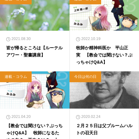
2021.08.30
2022.10.19
皆が帰るところは【ルーテル
牧師か精神科医か 平山正
アワー・聖書講座】
実 【教会では聞けない？ぶ
っちゃけQ&A】
連載・コラム
今日は何の日
2021.04.20
2020.02.24
【教会では聞けない？ぶっち
２月２５日は父ブルームハル
ゃけQ&A】 牧師になるた
トの召天日