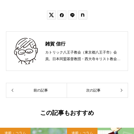


雑賀 信行
カトリック八王子教会（東京都八王子市）会
員。日本同盟基督教団・西大寺キリスト教会
（岡山市）で受洗。１９６５年、兵庫県生ま
れ。関西学院大学社会学部卒業。９０年代、い
のちのことば社で「いのちのことば」「百万人
の福音」の編集責任者を務め、新教出版社を経
前の記事
次の記事
て、雜賀編集工房として独立。
この記事もおすすめ
連載・コラム
連載・コラム