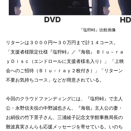
『塩狩峠』比較画像
リターンは３０００円〜３０万円まで計１４コース。
「支援者様限定仕様『塩狩峠』／『海嶺』 Ｂｌｕ－ｒａ
ｙＤｉｓｃ（エンドロールに支援者様名入り）」 「上映
会へのご招待（Ｂｌｕ－ｒａｙ２枚付き）」「リターン
不要お気持ちコース」などが用意されている。
今回のクラウドファンディングには、『塩狩峠』で主人
公・永野信夫役の中野誠也さん、『海嶺』主人公の妻・
お絹役の竹下景子さん、三浦綾子記念文学館事務局長の
難波真実さんらも応援メッセージを寄せている。いのち