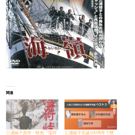
関連
三浦綾子原作・映画『塩狩
三浦綾子生誕100周年で映