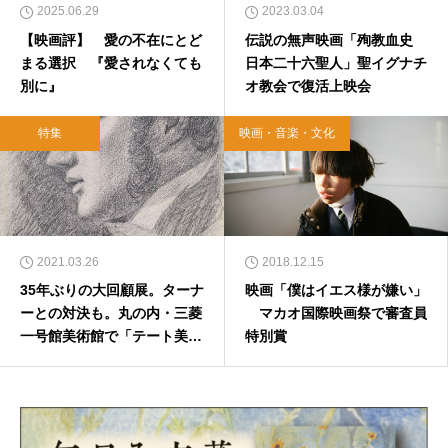
2025.06.29
2023.03.04
【映画評】 愛の不在にとど
伝説の無声映画「殉教血史
まる選択 『愛されなくても
日本二十六聖人」聖イグナチ
別に』
オ教会で復活上映会
特集
映画・音楽・文化
2021.03.26
2018.12.15
35年ぶりの大回顧展。ターナ
映画「僕はイエス様が嫌い」
ーとの対決も。丸の内・三菱
マカオ国際映画祭で審査員
一号館美術館で「テート美術
特別賞
館所蔵 コンスタブル展」開
催中