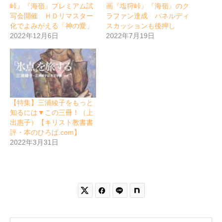
峠』『海嶺』プレミアム試
画『塩狩峠』『海嶺』のク
写会開催 ＨＤリマスター
ラファン達成 パネルディ
化でよみがえる「神の愛」
スカッションも後押し
2022年12月6日
2022年7月19日
【特集】三浦綾子をもっと
知るには▼この三冊！（上
出惠子）【キリスト教書書
評・本のひろば.com】
2022年3月31日

