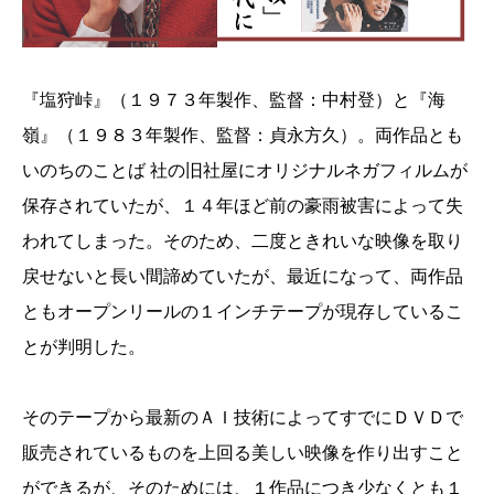
『塩狩峠』（１９７３年製作、監督：中村登）と『海
嶺』（１９８３年製作、監督：貞永方久）。両作品とも
いのちのことば 社の旧社屋にオリジナルネガフィルムが
保存されていたが、１４年ほど前の豪雨被害によって失
われてしまった。そのため、二度ときれいな映像を取り
戻せないと長い間諦めていたが、最近になって、両作品
ともオープンリールの１インチテープが現存しているこ
とが判明した。
そのテープから最新のＡＩ技術によってすでにＤＶＤで
販売されているものを上回る美しい映像を作り出すこと
ができるが、そのためには、１作品につき少なくとも１