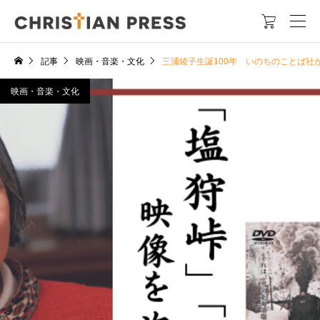

記事
映画・音楽・文化
三浦綾子生誕100年 いのちのことば社
映画・音楽・文化