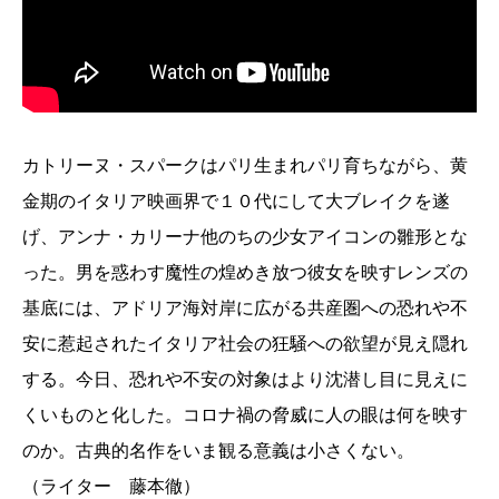
カトリーヌ・スパークはパリ生まれパリ育ちながら、黄
金期のイタリア映画界で１０代にして大ブレイクを遂
げ、アンナ・カリーナ他のちの少女アイコンの雛形とな
った。男を惑わす魔性の煌めき放つ彼女を映すレンズの
基底には、アドリア海対岸に広がる共産圏への恐れや不
安に惹起されたイタリア社会の狂騒への欲望が見え隠れ
する。今日、恐れや不安の対象はより沈潜し目に見えに
くいものと化した。コロナ禍の脅威に人の眼は何を映す
のか。古典的名作をいま観る意義は小さくない。
（ライター 藤本徹）