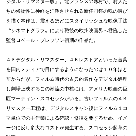
ジタル・リマスター版』。北フランスの寒村で、村人た
ちの俗物性に神経を消耗させられる新任司祭の魂の叫び
を描く本作は、震えるほどにスタイリッシュな映像手法
〝シネマトグラフ〟により戦後の欧州映画界へ君臨した
監督ロベール・ブレッソン初期の作品だ。
４Ｋデジタル・リマスター、４Ｋレストアといった言葉
を国内メディアで目にするようになったのは１０年ほど
前からだが、フィルム時代の古典的名作をデジタル処理
し劇場上映するこの潮流の中核には、アメリカ映画の巨
匠マーティン・スコセッシがいる。古いフィルムの４Ｋ
リマスター工程は、デジタルスキャン後にフィルム１コ
マ単位での手作業による確認・修復を要するため、イメ
ージに反し多大なコストが発生する。スコセッシ起草の