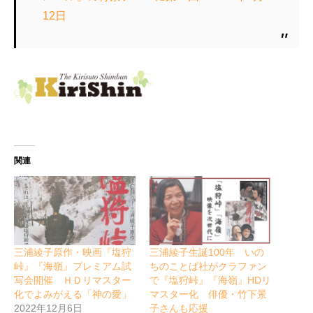
12日
関連
三浦綾子原作・映画『塩狩
三浦綾子生誕100年 いの
峠』『海嶺』プレミアム試
ちのことば社がクラファン
写会開催 ＨＤリマスター
で『塩狩峠』『海嶺』HDリ
化でよみがえる「神の愛」
マスター化 俳優・竹下景
2022年12月6日
子さんも応援