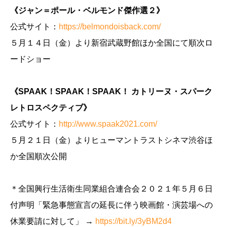
《ジャン＝ポール・ベルモンド傑作選２》
公式サイト：
https://belmondoisback.com/
５月１４日（金）より新宿武蔵野館ほか全国にて順次ロ
ードショー
《SPAAK！SPAAK！SPAAK！ カトリーヌ・スパーク
レトロスペクティブ》
公式サイト：
http://www.spaak2021.com/
５月２１日（金）よりヒューマントラストシネマ渋谷ほ
か全国順次公開
＊全国興行生活衛生同業組合連合会２０２１年５月６日
付声明「緊急事態宣言の延長に伴う映画館・演芸場への
休業要請に対して」 →
https://bit.ly/3yBM2d4