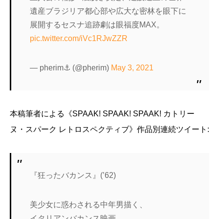
遺産ブラジリア都心部や広大な密林を眼下に
展開するセスナ追跡劇は眼福度MAX。
pic.twitter.com/iVc1RJwZZR
— pherim⚓ (@pherim)
May 3, 2021
本稿筆者による《SPAAK! SPAAK! SPAAK! カトリー
ヌ・スパーク レトロスペクティブ》作品別連続ツイート:
『狂ったバカンス』(’62)
美少女に惑わされる中年男描く、
イタリアンバカンス映画。