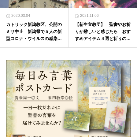
2020.03.04
2021.11.06
カトリック新潟教区、公開の
【新生宣教団】 聖書やお祈
ミサ中止 新潟県で５人の新
りが難しいと感じたら おす
型コロナ・ウイルスの感染確
すめアイテム４選と祈りのコ
認を受けて
ツ