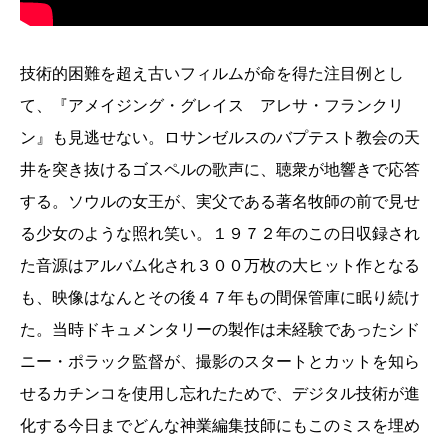
技術的困難を超え古いフィルムが命を得た注目例とし
て、『アメイジング・グレイス アレサ・フランクリ
ン』も見逃せない。ロサンゼルスのバプテスト教会の天
井を突き抜けるゴスペルの歌声に、聴衆が地響きで応答
する。ソウルの女王が、実父である著名牧師の前で見せ
る少女のような照れ笑い。１９７２年のこの日収録され
た音源はアルバム化され３００万枚の大ヒット作となる
も、映像はなんとその後４７年もの間保管庫に眠り続け
た。当時ドキュメンタリーの製作は未経験であったシド
ニー・ポラック監督が、撮影のスタートとカットを知ら
せるカチンコを使用し忘れたためで、デジタル技術が進
化する今日までどんな神業編集技師にもこのミスを埋め