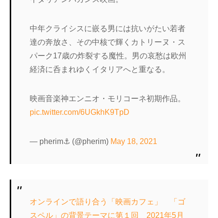
中年クライシスに嵌る男には抗いがたい若者
達の奔放さ、その中核で輝くカトリーヌ・ス
パーク17歳の炸裂する魔性。男の哀愁は欧州
経済に呑まれゆくイタリアへと重なる。
映画音楽神エンニオ・モリコーネ初期作品。
pic.twitter.com/6UGkhK9TpD
— pherim⚓ (@pherim)
May 18, 2021
オンラインで語り合う「映画カフェ」 「ゴ
スペル」の背景テーマに第１回 2021年5月