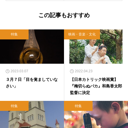
この記事もおすすめ
特集
映画・音楽・文化
2023.03.07
2022.04.23
３月７日「目を覚ましていな
【日本カトリック映画賞】
さい」
『梅切らぬバカ』和島香太郎
監督に決定
特集
特集