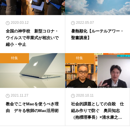
2020.03.12
2022.05.07
全国の神学校 新型コロナ・
暑熱順化【ルーテルアワー・
ウイルスで卒業式が相次いで
聖書講座】
縮小・中止
特集
特集
2021.11.27
2020.10.11
教会でこそMacを使うべき理
社会的課題としての自殺 仕
由 デキる牧師のMac活用術
組み作りで防ぐ 奥田知志
（抱樸理事長）×清水康之
（ライフリンク代表）対談