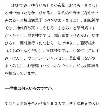
一（おおすみ・ゆういち）と小友聡（おとも・さとし）
と田中光（たなか・ひかる）、新約の中野実（なかの・
みのる）と焼山満里子（やきやま・まりこ）。組織神学
では、神代真砂実（こうじろ・まさみ）と須田拓（す
だ・たく）。歴史神学では、関川泰寛（せきかわ・やす
ひろ）、棚村重行（たなむら・しげゆき）、藤野雄大
（ふじの・ゆうだい）。実践神学では、小泉健（こいず
み・けん）、ウェイン・ジャンセン、長山道（ながや
ま・みち）、朴憲郁（パク・ホンウク）。私も組織神学
を担当しています。
──学生は何人いるのですか。
学部と大学院を合わせると９０人で、博士課程まで入れ