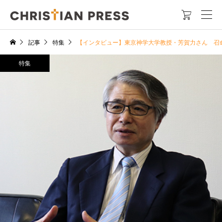

記事
特集
【インタビュー】東京神学大学教授・芳賀力さん 召
特集