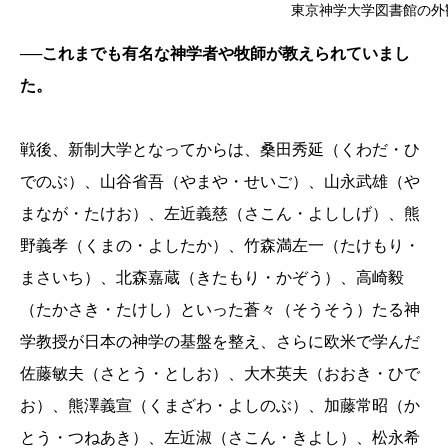
東京神学大学図書館の外
──これまでも有名な神学者や牧師が教えられていまし
た。
戦後、新制大学となってからは、桑田秀延（くわだ・ひ
でのぶ）、山谷省吾（やまや・せいご）、山永武雄（や
まなが・たけお）、左近義慈（さこん・よししげ）、熊
野義孝（くまの・よしたか）、竹森満左一（たけもり・
まさいち）、北森嘉蔵（きたもり・かぞう）、高崎毅
（たかさき・たけし）といった蒼々（そうそう）たる神
学教授が日本の神学の基盤を整え、さらに欧米で学んだ
佐藤敏夫（さとう・としお）、大木英夫（おおき・ひで
お）、熊澤義宣（くまざわ・よしのぶ）、加藤常昭（か
とう・つねあき）、左近淑（さこん・きよし）、松永希