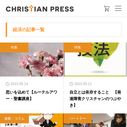

経済の記事一覧
特集
特集
2022.05.14
2022.05.12
思いを込めて【ルーテルアワ
自立とは依存すること 【発
ー・聖書講座】
達障害クリスチャンのつぶや
き】
連載・コラム
パートナー