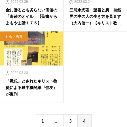
2022.03.29
2022.03.24
金に勝るとも劣らない価値の
三浦永光著 聖書と農 自然
「奇跡のオイル」【聖書から
界の中の人の生き方を見直す
よもやま話１７５】
（大内信一）【キリスト教書
書評・本のひろば.com】
社会・教育
2022.03.23
「戦犯」とされたキリスト教
徒による獄中機関紙『信友』
が復刊
1
…
3
4