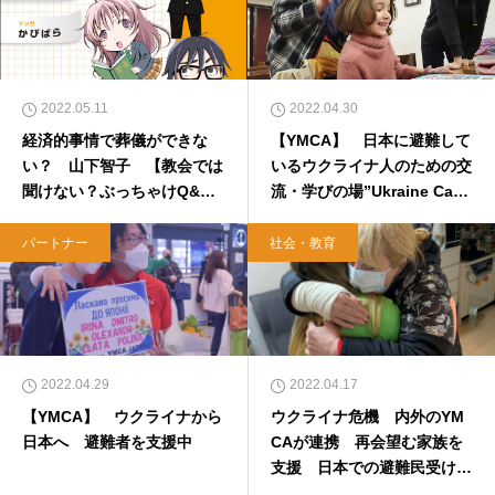
2022.05.11
2022.04.30
経済的事情で葬儀ができな
【YMCA】 日本に避難して
い？ 山下智子 【教会では
いるウクライナ人のための交
聞けない？ぶっちゃけQ&
流・学びの場”Ukraine Café
A】
HIMAWARI”をオープン
パートナー
社会・教育
2022.04.29
2022.04.17
【YMCA】 ウクライナから
ウクライナ危機 内外のYM
日本へ 避難者を支援中
CAが連携 再会望む家族を
支援 日本での避難民受け入
れ相談相次ぐ