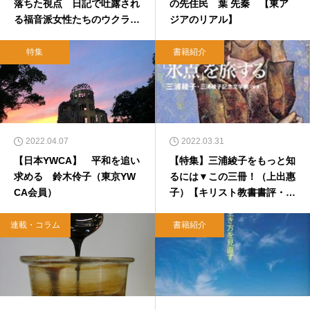
落ちた視点 日記で吐露され
の先住民 葉 先秦 【東ア
る福音派女性たちのウクライ
ジアのリアル】
ナ侵攻
特集
書籍紹介
2022.04.07
2022.03.31
【日本YWCA】 平和を追い
【特集】三浦綾子をもっと知
求める 鈴木伶子（東京YW
るには▼この三冊！（上出惠
CA会員）
子）【キリスト教書書評・本
のひろば.com】
連載・コラム
書籍紹介