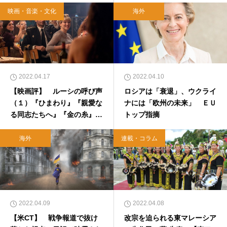
映画・音楽・文化
海外
2022.04.17
2022.04.10
【映画評】 ルーシの呼び声
ロシアは「衰退」、ウクライ
（１）『ひまわり』『親愛な
ナには「欧州の未来」 ＥＵ
る同志たちへ』『金の糸』
トップ指摘
『潜水艦クルスクの生存者た
ち』
海外
連載・コラム
2022.04.09
2022.04.08
【米CT】 戦争報道で抜け
改宗を迫られる東マレーシア