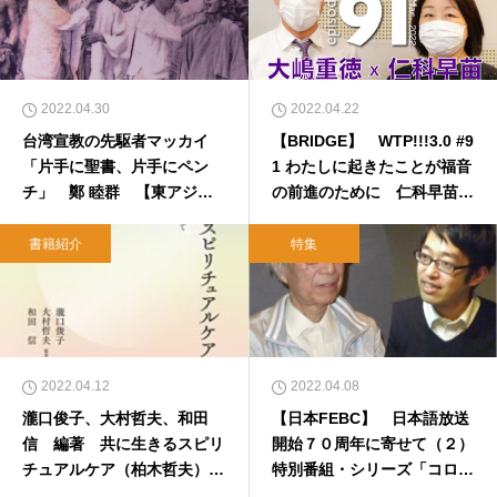
2022.04.30
2022.04.22
台湾宣教の先駆者マッカイ
【BRIDGE】 WTP!!!3.0 #9
「片手に聖書、片手にペン
1 わたしに起きたことが福音
チ」 鄭 睦群 【東アジア
の前進のために 仁科早苗
のリアル】
（太平洋放送協会）
書籍紹介
特集
2022.04.12
2022.04.08
瀧口俊子、大村哲夫、和田
【日本FEBC】 日本語放送
信 編著 共に生きるスピリ
開始７０周年に寄せて（２）
チュアルケア（柏木哲夫）
特別番組・シリーズ「コロナ
【キリスト教書書評・本のひ
時代のメンタルヘルス」