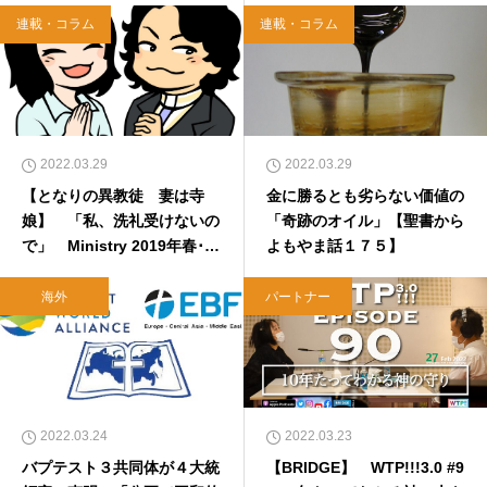
ろば.com】
連載・コラム
連載・コラム
2022.03.29
2022.03.29
【となりの異教徒 妻は寺
金に勝るとも劣らない価値の
娘】 「私、洗礼受けないの
「奇跡のオイル」【聖書から
で」 Ministry 2019年春･第
よもやま話１７５】
41号
海外
パートナー
2022.03.24
2022.03.23
バプテスト３共同体が４大統
【BRIDGE】 WTP!!!3.0 #9