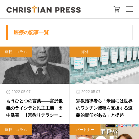

医療の記事一覧
連載・コラム
海外
2022.05.07
2022.05.07
もうひとつの言葉――宮沢俊
宗教指導者ら「米国には世界
義のライシテと民主主義 田
のワクチン接種を支援する道
中浩喜 【宗教リテラシー向
義的責任がある」と提起
上委員会】
連載・コラム
パートナー