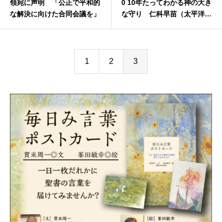
領宛に声明 「公正で平和的
0 10年たってわかる神の大き
な解決に向けた合同会議を」
な守り 仁科早苗（太平洋放
送協会）
1
2
3