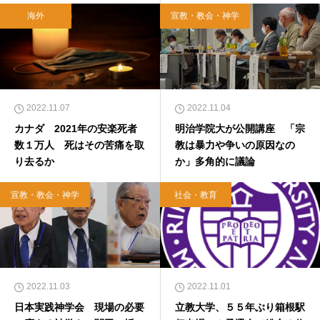
海外
宣教・教会・神学
2022.11.07
2022.11.04
カナダ 2021年の安楽死者
明治学院大が公開講座 「宗
数１万人 死はその苦痛を取
教は暴力や争いの原因なの
り去るか
か」多角的に議論
宣教・教会・神学
社会・教育
2022.11.03
2022.11.01
日本実践神学会 現場の必要
立教大学、５５年ぶり箱根駅