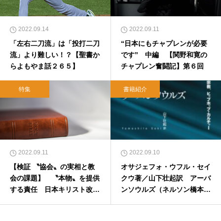
2022.09.14
2022.09.11
「左右二刀流」は「投打二刀
“日本にもチャプレンが必要
流」より難しい！？【聖書か
です” 中編 【関野和寛の
らよもやま話２６５】
チャプレン奮闘記】第６回
特集
書籍紹介
2022.09.11
2022.09.10
【検証 〝協会〟の実相と教
オサジェフォ・ウフル・セイ
会の課題】 〝本物〟を提供
クウ著／山下壮起訳 アーバ
する責任 日本キリスト改革
ンソウルズ（ネルソン橋本ジ
派教会関キリスト教会牧師
ョシュア諒）【本のひろば.c
橋谷英徳さん
om】