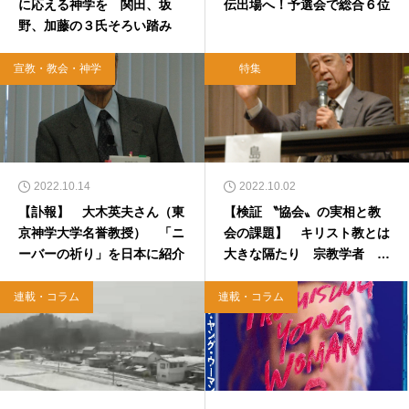
に応える神学を 関田、坂
伝出場へ！予選会で総合６位
野、加藤の３氏そろい踏み
宣教・教会・神学
特集
2022.10.14
2022.10.02
【訃報】 大木英夫さん（東
【検証 〝協会〟の実相と教
京神学大学名誉教授） 「ニ
会の課題】 キリスト教とは
ーバーの祈り」を日本に紹介
大きな隔たり 宗教学者 島
薗 進さん
連載・コラム
連載・コラム