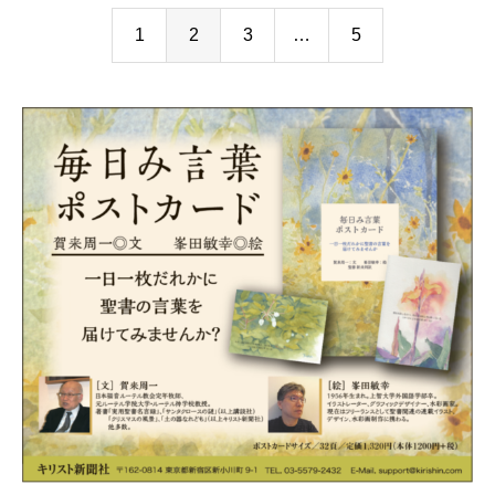
1
2
3
…
5