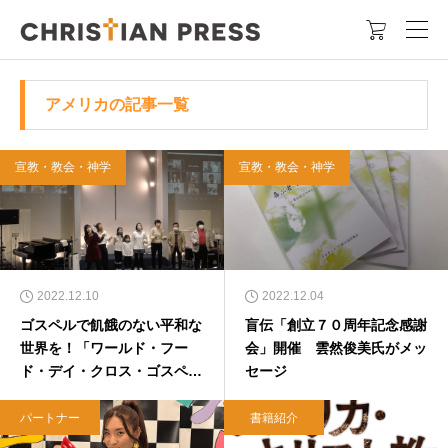

アメリカの記事一覧
宣教・教会・神学
宣教・教会・神学
2022.12.10
2022.12.04
ゴスペルで飢餓のない平和な
盲伝「創立７０周年記念感謝
世界を！「ワールド・フー
会」開催 雲然俊美氏がメッ
ド・デイ・クロス・ゴスペ
セージ
ル」開催
パートナー
書籍紹介