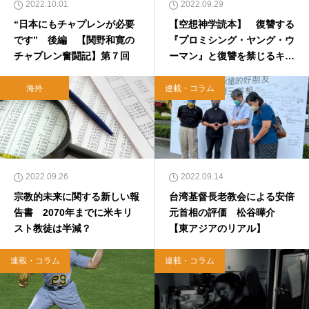
2022.10.01
2022.09.29
“日本にもチャプレンが必要
【空想神学読本】 復讐する
です” 後編 【関野和寛の
『プロミシング・ヤング・ウ
チャプレン奮闘記】第７回
ーマン』と復讐を禁じるキリ
スト教の狭間 河島文成
海外
連載・コラム
2022.09.26
2022.09.14
宗教的未来に関する新しい報
台湾基督長老教会による安倍
告書 2070年までに米キリ
元首相の評価 松谷曄介
スト教徒は半減？
【東アジアのリアル】
連載・コラム
連載・コラム