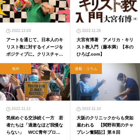
2022.12.03
2022.11.26
アートを通じて、日本人のキ
大宮有博著 アメリカ・キリ
リスト教に対するイメージを
スト教入門（藤本満）【本の
ポジティブに。クリスチャン
ひろば.com】
アーティスト・正野真侑子
（しょうの・まゆこ）さん
海外
連載・コラム
2022.11.12
2022.11.10
気候めぐる交渉続く一方 若
大阪のクリニックからも突如
者たちは「過激なほど我慢な
雇われる 【関野和寛のチャ
らない」 WCC青年プログ
プレン奮闘記】第８回
ラム担当幹事