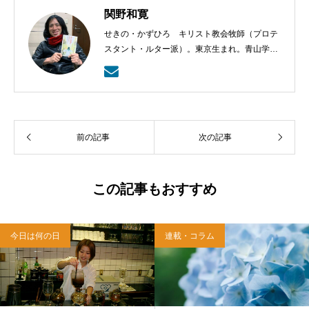
関野和寛
せきの・かずひろ キリスト教会牧師（プロテ
スタント・ルター派）。東京生まれ。青山学院
大学、日本ルーテル神学校を卒業後、香港ルー
テル神学校牧会宣教博士課程で学ぶ。2006年か
ら14年間、歌舞伎町の裏にある日本福音ルーテ
ル東京教会の牧師として働く。教会の枠を超え
て堅苦しいキリスト教の雰囲気を壊し、人々に
前の記事
次の記事
日常の場で赦しや愛を伝えるためにあらゆる場
所に出向き講演やロックライブをする。米ミネ
ソタ州ミネアポリスのコロナ病棟での修業を経
て、帰国後は在宅医療・ホスピスチャプレン、
この記事もおすすめ
ルーテル津田沼教会牧師として働く。
今日は何の日
連載・コラム