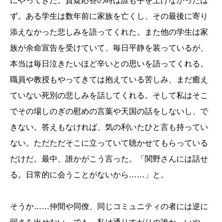
にやってきた。質疑応答の時は誰も手を上げなかったは
ず。ある学生は数年前に家族を亡くし、その最後に寄り
添えなかった悲しみを語ってくれた。また他の学生は家
族が余命宣告を受けていて、毎日平静を装っているが、
本当は毎日泣きたいほど辛いとの思いを語ってくれる。
職員や教授もやってきては抱えている苦しみ、まだ癒え
ていない死別の悲しみを話してくれる。そして私はそこ
でその場しのぎの慰めの言葉や天国の話をしないし、で
きない。答えもなければ、気の利いたひと言も持ってい
ない。ただただそこに立っていて聴かせてもらっている
だけだ。最中、誰かがこう言った。「関野さんには話せ
る。日常的に会うことがないから……」と。
そうか……仲間や同僚、同じコミュニティの者には逆に