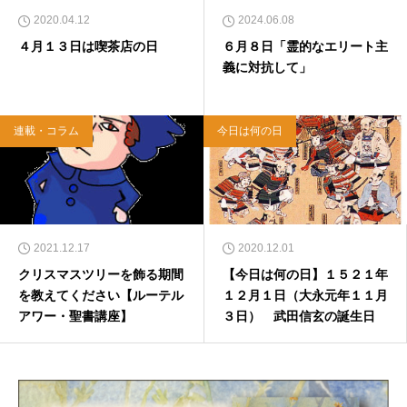
2020.04.12
2024.06.08
４月１３日は喫茶店の日
６月８日「霊的なエリート主
義に対抗して」
連載・コラム
今日は何の日
2021.12.17
2020.12.01
クリスマスツリーを飾る期間
【今日は何の日】１５２１年
を教えてください【ルーテル
１２月１日（大永元年１１月
アワー・聖書講座】
３日） 武田信玄の誕生日