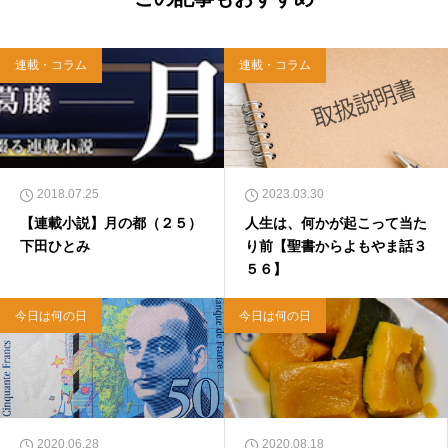
連載・コラム
連載・コラム
2018.07.25
2023.03.30
【連載小説】月の都（２５）
人生は、何かが起こって当た
下田ひとみ
り前【聖書からよもやま話３
５６】
今日は何の日
今日は何の日
2020.06.28
2020.08.18