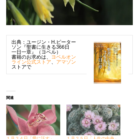
出典：ユージン・H.ピーター
ソン『聖書に生きる366日
一日一章』（ヨベル）
書籍のお求めは、
ヨベルオン
ライン公式ストア
、
アマゾン
ストアで
関連
１月２４日「愛に託す」
１月２５日「人生の中身」